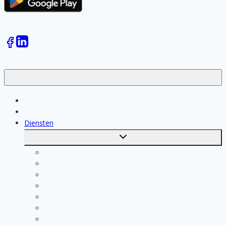
Klussen
Vakmensen
Diensten
Toggle
submenu
Kosten berekenen
Schoonmaak
Klusjesman
Loodgieter
Schilder
Elektricien
Aannemer