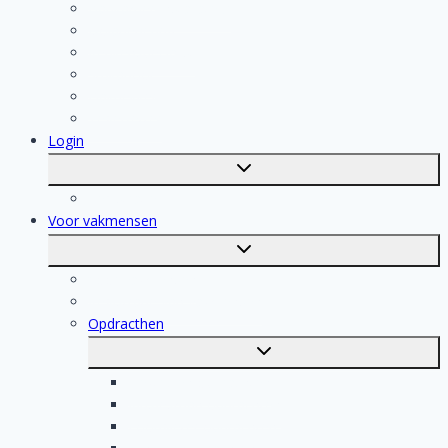
Badkamer Installateur
Isolatiebedrijf
Keukenspecialist
Stukadoor
Dakdekker
Tegelzetter
Login
Toggle
submenu
Registratie
Voor vakmensen
Toggle
submenu
Voor vakmensen
Registratie van vakmensen
Opdracthen
Toggle
submenu
Elektricien opdrachten
Klusjesman opdrachten
Loodgieter opdrachten