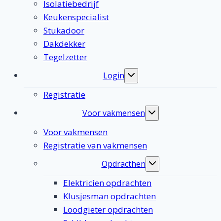
Isolatiebedrijf
Keukenspecialist
Stukadoor
Dakdekker
Tegelzetter
Login
Toggle
submenu
Registratie
Voor vakmensen
Toggle
submenu
Voor vakmensen
Registratie van vakmensen
Opdracthen
Toggle
submenu
Elektricien opdrachten
Klusjesman opdrachten
Loodgieter opdrachten