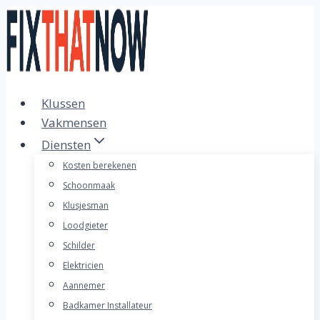
Doorgaan
naar
inhoud
Klussen
Vakmensen
Diensten
Kosten berekenen
Schoonmaak
Klusjesman
Loodgieter
Schilder
Elektricien
Aannemer
Badkamer Installateur