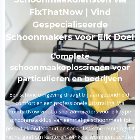
FixThatNow | Vind
Gespecialiseerde
Schoonmakers voor Elk Doel
Complete
schoonmaakoplossingen voor
particulieren en bedrijven
Een schone omgeving draagt bij aan gezondheid,
comfort en een professionele uitstraling. Via
FixThatNow vindt u snel aanbieders voor elk type
schoonmaakklus: van eenmalige schoonmaak tot
periodiek onderhoud en specialistische reiniging. Of
het nu gaat om kantoren, winkels, woningen, scholen