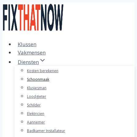
Doorgaan
naar
inhoud
Klussen
Vakmensen
Diensten
Kosten berekenen
Schoonmaak
Klusjesman
Loodgieter
Schilder
Elektricien
Aannemer
Badkamer Installateur