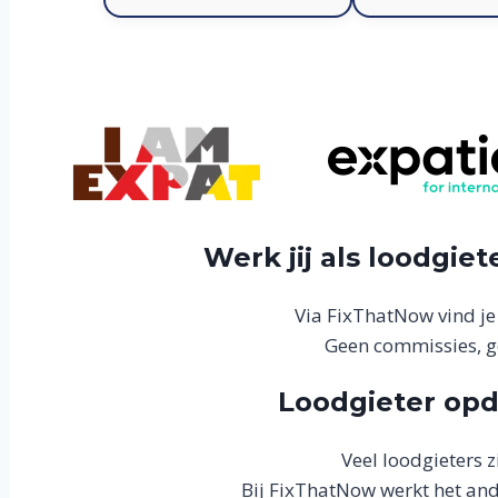
Werk jij als loodgiet
Via FixThatNow vind je
Geen commissies, g
Loodgieter opd
Veel loodgieters z
Bij FixThatNow werkt het ande