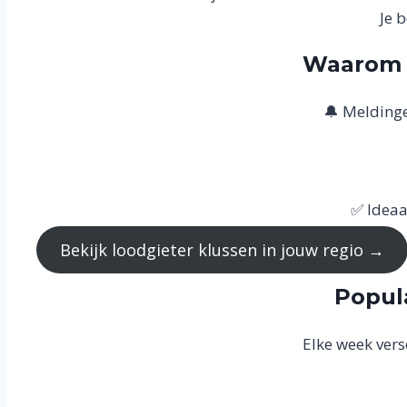
Je 
Waarom Z
🔔 Meldinge
✅ Ideaal
Bekijk loodgieter klussen in jouw regio →
Popul
Elke week vers