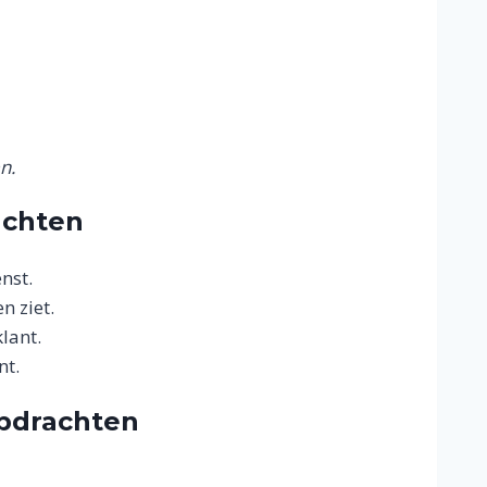
n.
achten
nst.
n ziet.
lant.
nt.
opdrachten