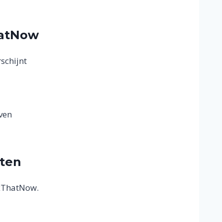
hatNow
schijnt
jven
hten
ixThatNow.