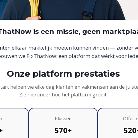
xThatNow is een missie, geen marktpla
anten elkaar makkelijk moeten kunnen vinden — zonder ver
uwen we FixThatNow: een platform dat wérkt voor iede
Onze platform prestaties
start helpen we elke dag klanten en vakmensen aan de juist
Zie hieronder hoe het platform groeit.
n
Klussen
Offert
+
570+
520