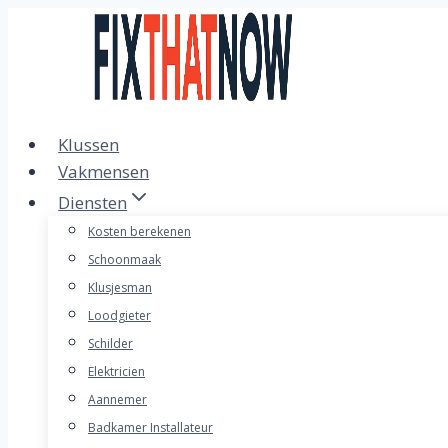
Doorgaan
naar
inhoud
Klussen
Vakmensen
Diensten
Kosten berekenen
Schoonmaak
Klusjesman
Loodgieter
Schilder
Elektricien
Aannemer
Badkamer Installateur