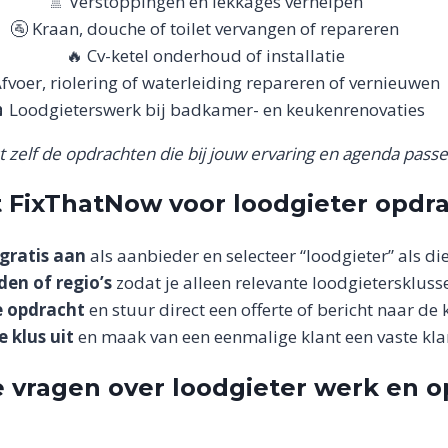
🚿 Verstoppingen en lekkages verhelpen
🚰 Kraan, douche of toilet vervangen of repareren
🔥 Cv-ketel onderhoud of installatie
Afvoer, riolering of waterleiding repareren of vernieuwen
 Loodgieterswerk bij badkamer- en keukenrenovaties
st zelf de opdrachten die bij jouw ervaring en agenda passe
 FixThatNow voor loodgieter opdr
 gratis aan
als aanbieder en selecteer “loodgieter” als die
den of regio’s
zodat je alleen relevante loodgietersklusse
e opdracht
en stuur direct een offerte of bericht naar de k
e klus uit
en maak van een eenmalige klant een vaste kla
 vragen over loodgieter werk en 