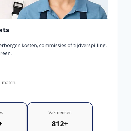
ats
borgen kosten, commissies of tijdverspilling.
reen.
e match.
es
Vakmensen
+
812+