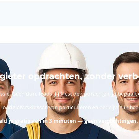
dgieter opdrachten, zonder ver
ie. Geen dure leads. Jij kiest de opdrachten, jij bepaalt d
 loodgietersklussen van particulieren en bedrijven in he
ld je gratis aan in 3 minuten — geen verplichtingen.