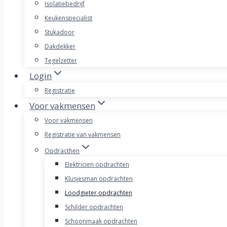
Isolatiebedrijf
Keukenspecialist
Stukadoor
Dakdekker
Tegelzetter
Login
Registratie
Voor vakmensen
Voor vakmensen
Registratie van vakmensen
Opdracthen
Elektricien opdrachten
Klusjesman opdrachten
Loodgieter opdrachten
Schilder opdrachten
Schoonmaak opdrachten