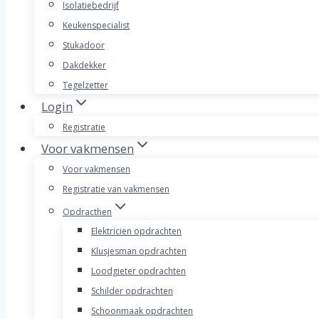
Isolatiebedrijf
Keukenspecialist
Stukadoor
Dakdekker
Tegelzetter
Login
Registratie
Voor vakmensen
Voor vakmensen
Registratie van vakmensen
Opdracthen
Elektricien opdrachten
Klusjesman opdrachten
Loodgieter opdrachten
Schilder opdrachten
Schoonmaak opdrachten