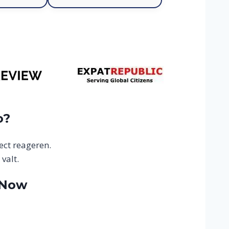
o?
ect reageren.
valt.
tNow