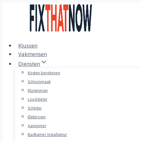
Doorgaan
naar
inhoud
Klussen
Vakmensen
Diensten
Kosten berekenen
Schoonmaak
Klusjesman
Loodgieter
Schilder
Elektricien
Aannemer
Badkamer Installateur