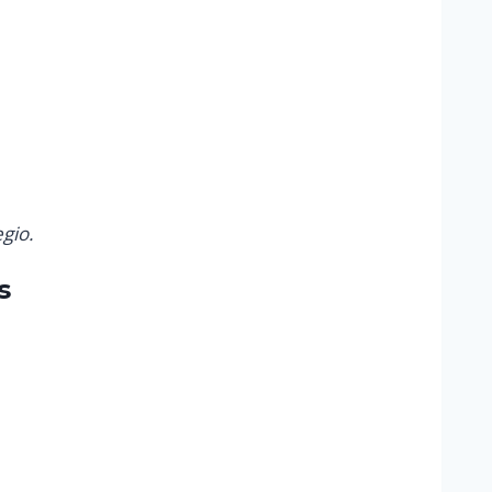
gio.
s