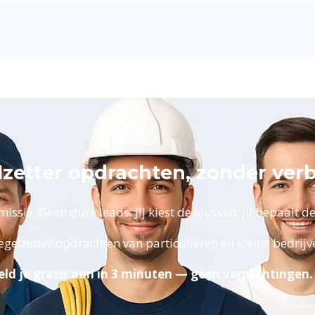
lzetter opdrachten, zonder ver
ssie. Geen dure leads. Jij kiest de klussen, jij bepaalt de 
gelzetter opdrachten van particulieren en kleine bedrijv
ld je gratis aan in 3 minuten — geen verplichtingen.