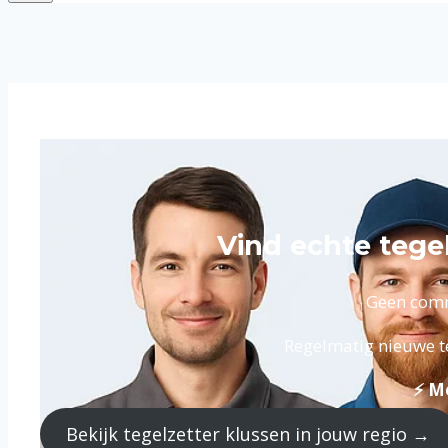
Vind echte tege
Geen commi
Regelmatig nieuwe te
⚡ Me
Bekijk tegelzetter klussen in jouw regio →