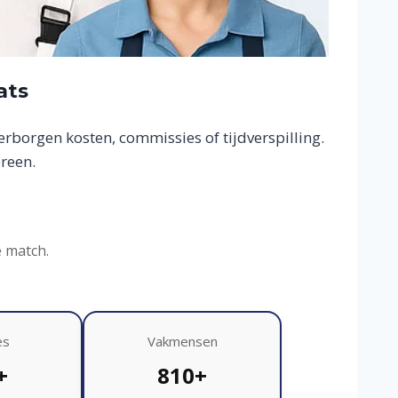
ats
borgen kosten, commissies of tijdverspilling.
reen.
e match.
es
Vakmensen
+
810+