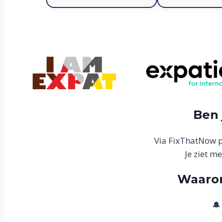
Ben 
Via FixThatNow pl
Je ziet m
Waarom
🔔