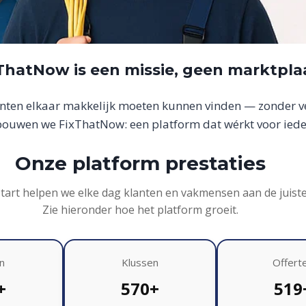
xThatNow is een missie, geen marktpla
anten elkaar makkelijk moeten kunnen vinden — zonder ver
uwen we FixThatNow: een platform dat wérkt voor iede
Onze platform prestaties
start helpen we elke dag klanten en vakmensen aan de juist
Zie hieronder hoe het platform groeit.
n
Klussen
Offert
+
570+
519