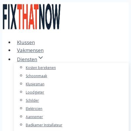
Doorgaan
naar
inhoud
Klussen
Vakmensen
Diensten
Kosten berekenen
Schoonmaak
Klusjesman
Loodgieter
Schilder
Elektricien
Aannemer
Badkamer Installateur