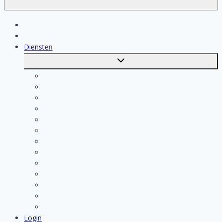
Klussen
Vakmensen
Diensten
Toggle
submenu
Kosten berekenen
Schoonmaak
Klusjesman
Loodgieter
Schilder
Elektricien
Aannemer
Badkamer Installateur
Isolatiebedrijf
Keukenspecialist
Stukadoor
Dakdekker
Tegelzetter
Login