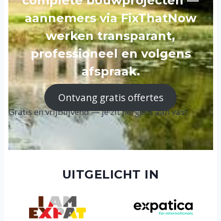
complete bouwprojecten —
aannemers via FixThatNow
werken transparant,
professioneel en volgens
afspraak.
Ontvang gratis offertes
Gratis en vrijblijvend — je zit nergens aan vast
UITGELICHT IN