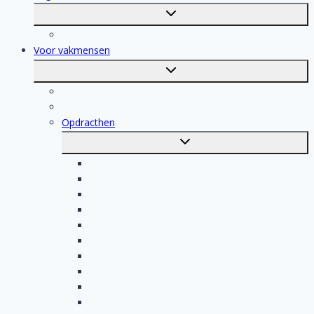
Toggle
submenu
Registratie
Voor vakmensen
Toggle
submenu
Voor vakmensen
Registratie van vakmensen
Opdracthen
Toggle
submenu
Elektricien opdrachten
Klusjesman opdrachten
Loodgieter opdrachten
Schilder opdrachten
Schoonmaak opdrachten
Aannemer opdrachten
Tegelzetter opdrachten
Dakdekker opdrachten
Stukadoor opdrachten
Keukenspecialist opdrachten