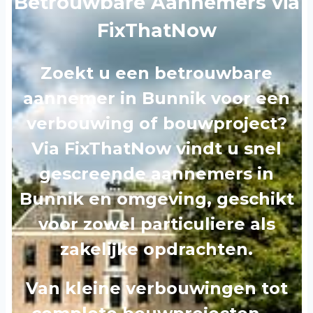
Betrouwbare Aannemers via
FixThatNow
Zoekt u een
betrouwbare
aannemer in Bunnik
voor een
verbouwing of bouwproject?
Via FixThatNow vindt u snel
gescreende aannemers in
Bunnik en omgeving
, geschikt
voor zowel particuliere als
zakelijke opdrachten.
Van kleine verbouwingen tot