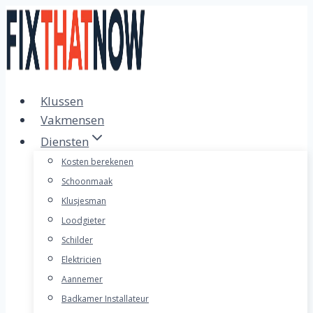
Doorgaan
naar
inhoud
Klussen
Vakmensen
Diensten
Kosten berekenen
Schoonmaak
Klusjesman
Loodgieter
Schilder
Elektricien
Aannemer
Badkamer Installateur