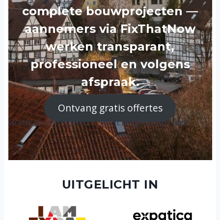
complete bouwprojecten —
aannemers via FixThatNow
werken transparant,
professioneel en volgens
afspraak.
Ontvang gratis offertes
Gratis en vrijblijvend — je zit nergens aan vast
UITGELICHT IN