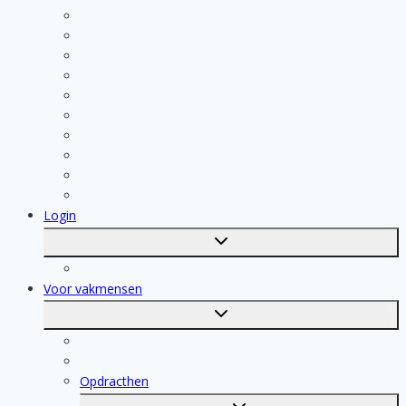
Loodgieter
Schilder
Elektricien
Aannemer
Badkamer Installateur
Isolatiebedrijf
Keukenspecialist
Stukadoor
Dakdekker
Tegelzetter
Login
Toggle
submenu
Registratie
Voor vakmensen
Toggle
submenu
Voor vakmensen
Registratie van vakmensen
Opdracthen
Toggle