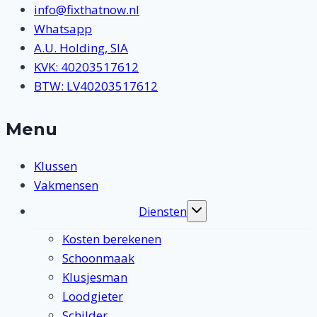
info@fixthatnow.nl
Whatsapp
A.U. Holding, SIA
KVK: 40203517612
BTW: LV40203517612
Menu
Klussen
Vakmensen
Diensten
Toggle
submenu
Kosten berekenen
Schoonmaak
Klusjesman
Loodgieter
Schilder