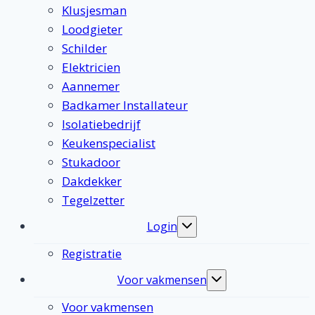
Klusjesman
Loodgieter
Schilder
Elektricien
Aannemer
Badkamer Installateur
Isolatiebedrijf
Keukenspecialist
Stukadoor
Dakdekker
Tegelzetter
Login
Toggle
submenu
Registratie
Voor vakmensen
Toggle
submenu
Voor vakmensen