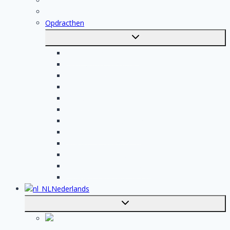
Voor vakmensen
Registratie van vakmensen
Opdracthen
Toggle
submenu
Elektricien opdrachten
Klusjesman opdrachten
Loodgieter opdrachten
Schilder opdrachten
Schoonmaak opdrachten
Aannemer opdrachten
Tegelzetter opdrachten
Dakdekker opdrachten
Stukadoor opdrachten
Keukenspecialist opdrachten
Isolatiebedrijf opdrachten
Badkamer installateur opdrachten
Nederlands
Toggle
submenu
English