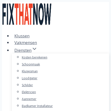
Doorgaan
naar
inhoud
Klussen
Vakmensen
Diensten
Kosten berekenen
Schoonmaak
Klusjesman
Loodgieter
Schilder
Elektricien
Aannemer
Badkamer Installateur