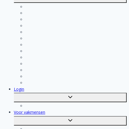
submenu
Kosten berekenen
Schoonmaak
Klusjesman
Loodgieter
Schilder
Elektricien
Aannemer
Badkamer Installateur
Isolatiebedrijf
Keukenspecialist
Stukadoor
Dakdekker
Tegelzetter
Login
Toggle
submenu
Registratie
Voor vakmensen
Toggle
submenu