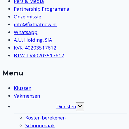
Pers & Media
Partnership Programma
Onze missie
info@fixthatnow.nl
Whatsapp
A.U. Holding, SIA
KVK: 40203517612
BTW: LV40203517612
Menu
Klussen
Vakmensen
Diensten
Toggle
submenu
Kosten berekenen
Schoonmaak