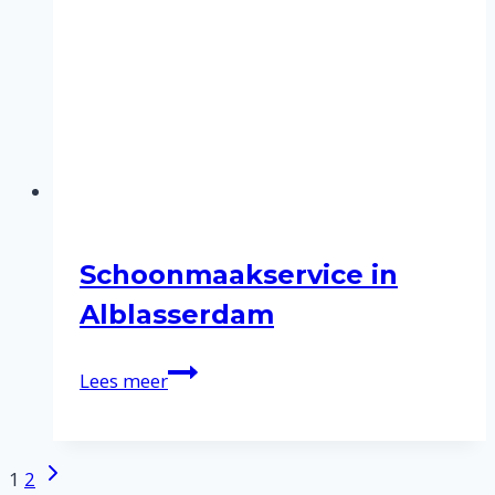
Schoonmaakservice in
Alblasserdam
Schoonmaakservice
Lees meer
in
Alblasserdam
Volgende
Paginanavigatie
1
2