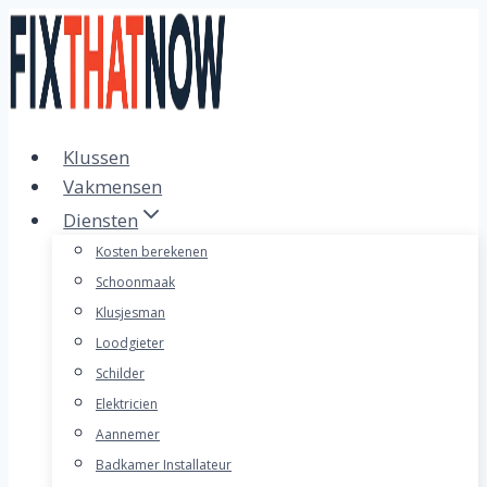
Doorgaan
naar
inhoud
Klussen
Vakmensen
Diensten
Kosten berekenen
Schoonmaak
Klusjesman
Loodgieter
Schilder
Elektricien
Aannemer
Badkamer Installateur