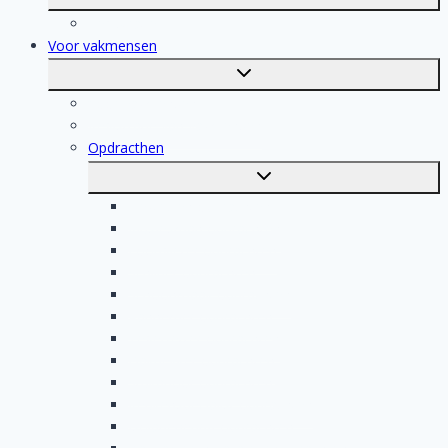
submenu
Registratie
Voor vakmensen
Toggle
submenu
Voor vakmensen
Registratie van vakmensen
Opdracthen
Toggle
submenu
Elektricien opdrachten
Klusjesman opdrachten
Loodgieter opdrachten
Schilder opdrachten
Schoonmaak opdrachten
Aannemer opdrachten
Tegelzetter opdrachten
Dakdekker opdrachten
Stukadoor opdrachten
Keukenspecialist opdrachten
Isolatiebedrijf opdrachten