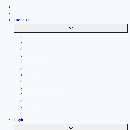
Klussen
Vakmensen
Diensten
Toggle
submenu
Kosten berekenen
Schoonmaak
Klusjesman
Loodgieter
Schilder
Elektricien
Aannemer
Badkamer Installateur
Isolatiebedrijf
Keukenspecialist
Stukadoor
Dakdekker
Tegelzetter
Login
Toggle