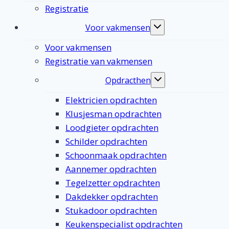
Registratie
Voor vakmensen
Toggle
submenu
Voor vakmensen
Registratie van vakmensen
Opdracthen
Toggle
submenu
Elektricien opdrachten
Klusjesman opdrachten
Loodgieter opdrachten
Schilder opdrachten
Schoonmaak opdrachten
Aannemer opdrachten
Tegelzetter opdrachten
Dakdekker opdrachten
Stukadoor opdrachten
Keukenspecialist opdrachten