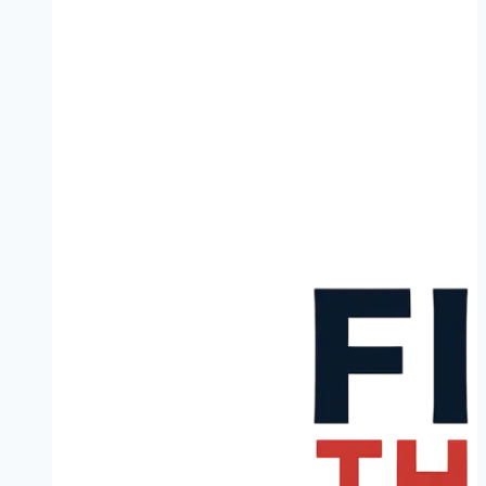
in
Renkum