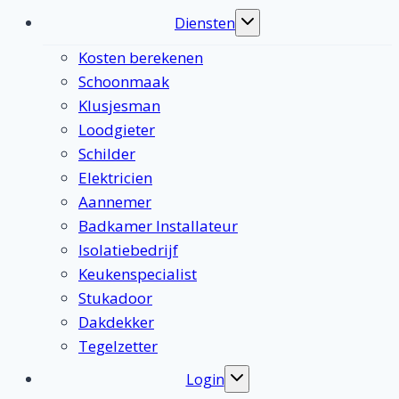
Diensten
Toggle
submenu
Kosten berekenen
Schoonmaak
Klusjesman
Loodgieter
Schilder
Elektricien
Aannemer
Badkamer Installateur
Isolatiebedrijf
Keukenspecialist
Stukadoor
Dakdekker
Tegelzetter
Login
Toggle
submenu