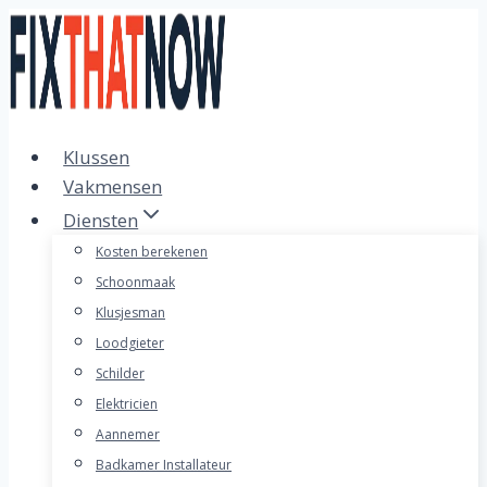
Doorgaan
naar
inhoud
Klussen
Vakmensen
Diensten
Kosten berekenen
Schoonmaak
Klusjesman
Loodgieter
Schilder
Elektricien
Aannemer
Badkamer Installateur