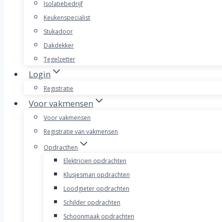
Isolatiebedrijf
Keukenspecialist
Stukadoor
Dakdekker
Tegelzetter
Login
Registratie
Voor vakmensen
Voor vakmensen
Registratie van vakmensen
Opdracthen
Elektricien opdrachten
Klusjesman opdrachten
Loodgieter opdrachten
Schilder opdrachten
Schoonmaak opdrachten