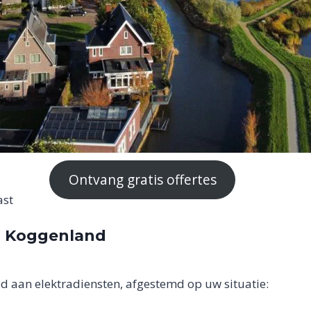
Ontvang gratis offertes
ast
in Koggenland
d aan elektradiensten, afgestemd op uw situatie: