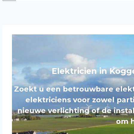
Elektricien in Kogg
Zoekt u een betrouwbare elekt
elektriciens voor zowel part
nieuwe verlichting of de insta
om h