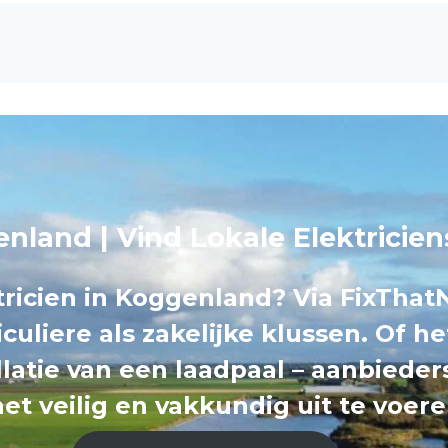
enland | Vind Lokale Elektricie
ricien in Koggenland? Via FixThat
iculiere als zakelijke klussen. Of h
llatie van een laadpaal – aanbiede
et veilig en vakkundig uit te voere