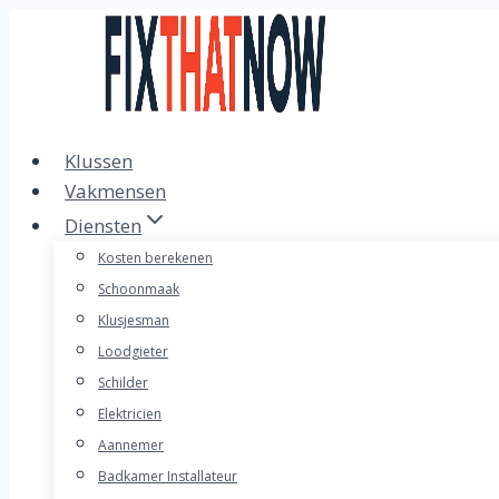
Doorgaan
naar
inhoud
Klussen
Vakmensen
Diensten
Kosten berekenen
Schoonmaak
Klusjesman
Loodgieter
Schilder
Elektricien
Aannemer
Badkamer Installateur