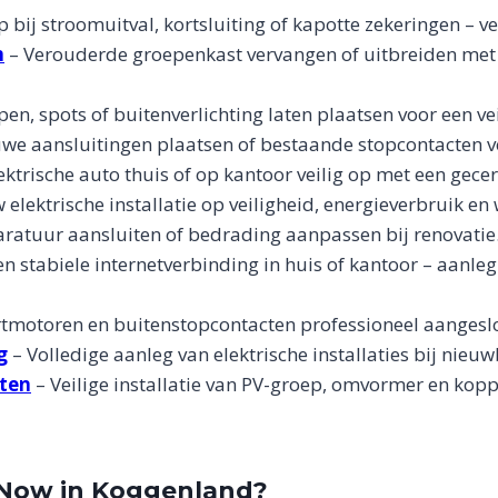
p bij stroomuitval, kortsluiting of kapotte zekeringen – ve
n
– Verouderde groepenkast vervangen of uitbreiden met
n, spots of buitenverlichting laten plaatsen voor een vei
we aansluitingen plaatsen of bestaande stopcontacten v
ktrische auto thuis of op kantoor veilig op met een gecert
 elektrische installatie op veiligheid, energieverbruik en
atuur aansluiten of bedrading aanpassen bij renovatie
n stabiele internetverbinding in huis of kantoor – aanleg
rtmotoren en buitenstopcontacten professioneel aangesl
g
– Volledige aanleg van elektrische installaties bij nieu
ten
– Veilige installatie van PV-groep, omvormer en kop
tNow in Koggenland?