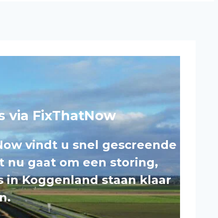
ns via FixThatNow
Now vindt u snel gescreende
et nu gaat om een storing,
rs in Koggenland staan klaar
n.