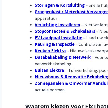
Storingen & Kortsluiting
– Snelle hul
Groepenkast / Meterkast Vervange
apparatuur.
Verlichting Installeren
– Nieuwe lampe
Stopcontacten & Schakelaars
– Nieu
EV Laadpaal Installatie
– Laad uw ele
Keuring & Inspectie
– Controle van uw
Keuken Elektra
– Nieuwe keukenappar
Databekabeling & Netwerk
– Voor ee
netwerkbekabeling.
Buiten Elektra
– Tuinverlichting, poo
Nieuwbouw & Renovatie Bekabelin
Zonnepanelen & Omvormer Aanslui
actuele normen.
Waarom kiezen voor FixTha