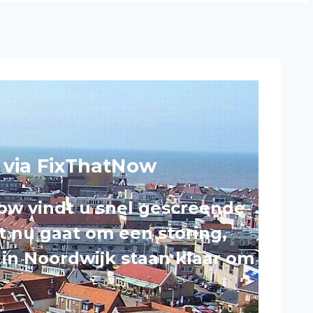
s via FixThatNow
ow vindt u snel gescreende
et nu gaat om een storing,
s in Noordwijk staan klaar om