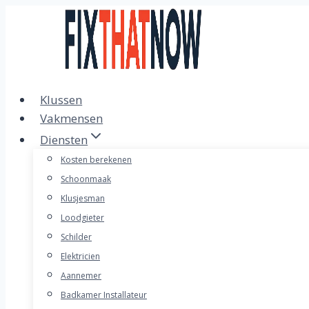
Doorgaan
naar
inhoud
Klussen
Vakmensen
Diensten
Kosten berekenen
Schoonmaak
Klusjesman
Loodgieter
Schilder
Elektricien
Aannemer
Badkamer Installateur