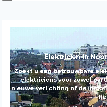
Elektricien in Noo
Zoekt u een betrouwbare elek
elektriciens voor zowel part
nieuwe verlichting of de instal
he