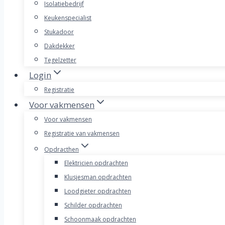
Isolatiebedrijf
Keukenspecialist
Stukadoor
Dakdekker
Tegelzetter
Login
Registratie
Voor vakmensen
Voor vakmensen
Registratie van vakmensen
Opdracthen
Elektricien opdrachten
Klusjesman opdrachten
Loodgieter opdrachten
Schilder opdrachten
Schoonmaak opdrachten