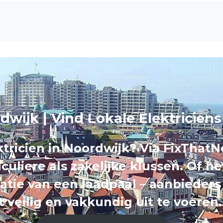
rdwijk | Vind Lokale Elektricien
tricien in Noordwijk? Via FixThatN
iculiere als zakelijke klussen. Of h
latie van een laadpaal – aanbieder
t veilig en vakkundig uit te voeren.