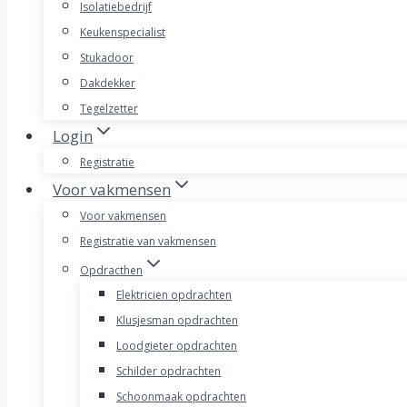
Isolatiebedrijf
Keukenspecialist
Stukadoor
Dakdekker
Tegelzetter
Login
Registratie
Voor vakmensen
Voor vakmensen
Registratie van vakmensen
Opdracthen
Elektricien opdrachten
Klusjesman opdrachten
Loodgieter opdrachten
Schilder opdrachten
Schoonmaak opdrachten