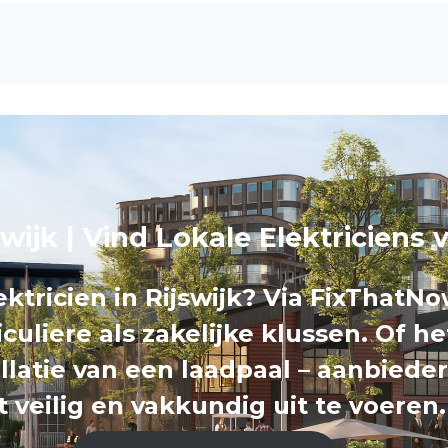
jswijk | Vind Lokale Elektriciens
tricien in Rijswijk? Via FixThatN
iculiere als zakelijke klussen. Of h
llatie van een laadpaal – aanbieder
t veilig en vakkundig uit te voeren.