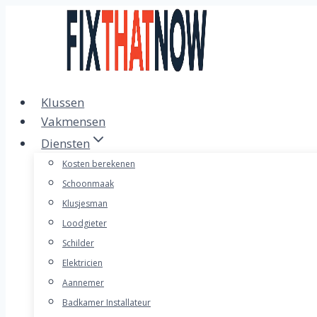
Doorgaan
naar
inhoud
Klussen
Vakmensen
Diensten
Kosten berekenen
Schoonmaak
Klusjesman
Loodgieter
Schilder
Elektricien
Aannemer
Badkamer Installateur