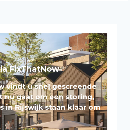
 via FixThatNow
ow vindt u snel gescreende
et nu gaat om een storing,
s in Rijswijk staan klaar om