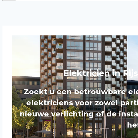
Elektricien in Ri
Zoekt u een betrouwbare elek
elektriciens voor zowel part
nieuwe verlichting of de insta
he