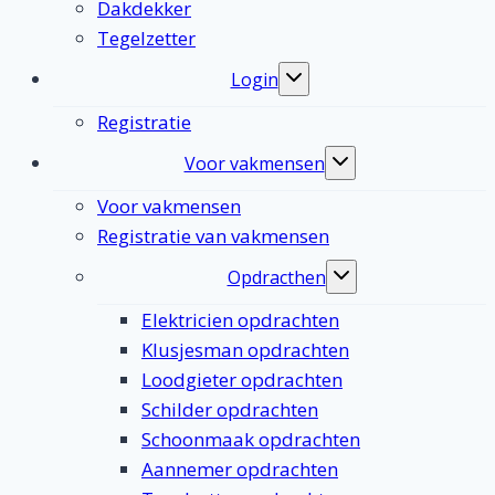
Dakdekker
Tegelzetter
Login
Toggle
submenu
Registratie
Voor vakmensen
Toggle
submenu
Voor vakmensen
Registratie van vakmensen
Opdracthen
Toggle
submenu
Elektricien opdrachten
Klusjesman opdrachten
Loodgieter opdrachten
Schilder opdrachten
Schoonmaak opdrachten
Aannemer opdrachten