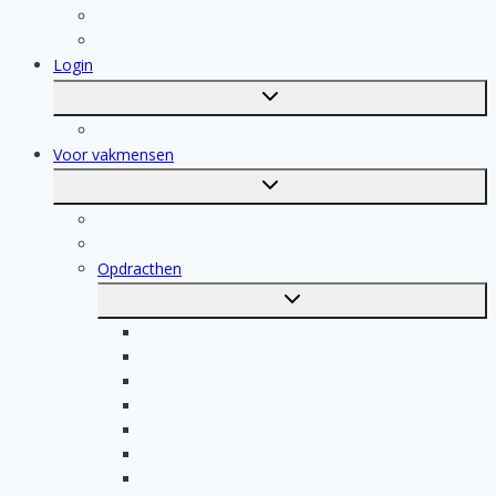
Dakdekker
Tegelzetter
Login
Toggle
submenu
Registratie
Voor vakmensen
Toggle
submenu
Voor vakmensen
Registratie van vakmensen
Opdracthen
Toggle
submenu
Elektricien opdrachten
Klusjesman opdrachten
Loodgieter opdrachten
Schilder opdrachten
Schoonmaak opdrachten
Aannemer opdrachten
Tegelzetter opdrachten