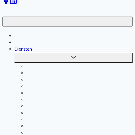
Klussen
Vakmensen
Diensten
Toggle
submenu
Kosten berekenen
Schoonmaak
Klusjesman
Loodgieter
Schilder
Elektricien
Aannemer
Badkamer Installateur
Isolatiebedrijf
Keukenspecialist
Stukadoor