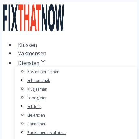
Doorgaan
naar
inhoud
Klussen
Vakmensen
Diensten
Kosten berekenen
Schoonmaak
Klusjesman
Loodgieter
Schilder
Elektricien
Aannemer
Badkamer Installateur