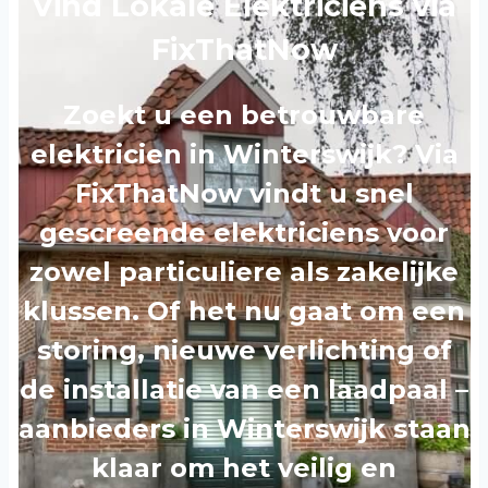
Vind Lokale Elektriciens via
FixThatNow
Zoekt u een betrouwbare
elektricien in Winterswijk? Via
FixThatNow vindt u snel
gescreende elektriciens voor
zowel particuliere als zakelijke
klussen. Of het nu gaat om een
storing, nieuwe verlichting of
de installatie van een laadpaal –
aanbieders in Winterswijk staan
klaar om het veilig en