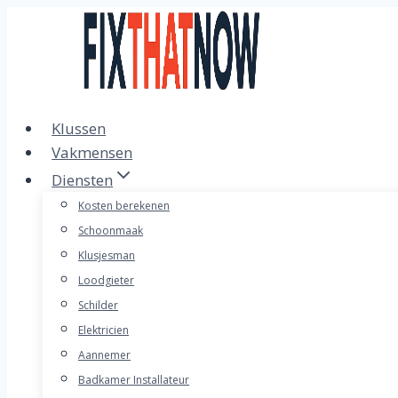
Doorgaan
naar
inhoud
Klussen
Vakmensen
Diensten
Kosten berekenen
Schoonmaak
Klusjesman
Loodgieter
Schilder
Elektricien
Aannemer
Badkamer Installateur