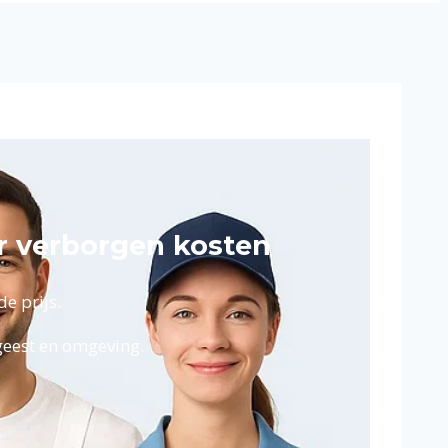
er verborgen kosten
e prijs.
tgeest en omgeving.