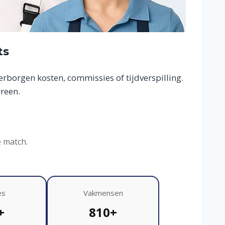
ts
borgen kosten, commissies of tijdverspilling.
reen.
e match.
es
Vakmensen
+
810+