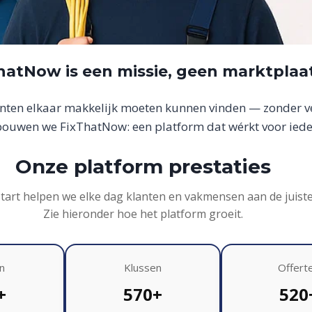
hatNow is een missie, geen marktplaa
anten elkaar makkelijk moeten kunnen vinden — zonder ver
uwen we FixThatNow: een platform dat wérkt voor iede
Onze platform prestaties
start helpen we elke dag klanten en vakmensen aan de juist
Zie hieronder hoe het platform groeit.
n
Klussen
Offert
+
570+
520