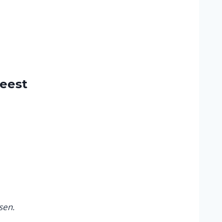
geest
sen.