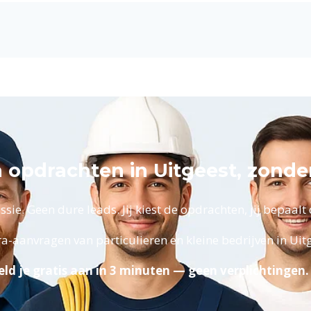
n opdrachten in Uitgeest, zond
ie. Geen dure leads. Jij kiest de opdrachten, jij bepaalt d
ra-aanvragen van particulieren en kleine bedrijven in Ui
ld je gratis aan in 3 minuten — geen verplichtingen.