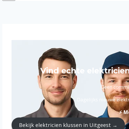
Vind echte elektricie
Geen commiss
Dagelijks nieuwe elekt
⚡ Me
Bekijk elektricien klussen in Uitgeest →