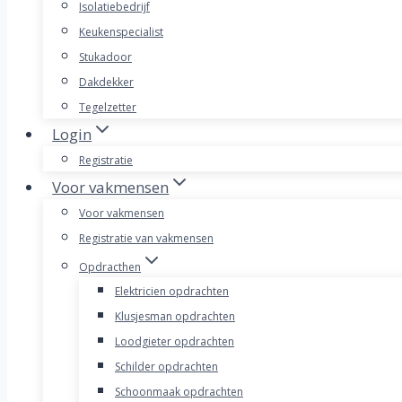
Isolatiebedrijf
Keukenspecialist
Stukadoor
Dakdekker
Tegelzetter
Login
Registratie
Voor vakmensen
Voor vakmensen
Registratie van vakmensen
Opdracthen
Elektricien opdrachten
Klusjesman opdrachten
Loodgieter opdrachten
Schilder opdrachten
Schoonmaak opdrachten