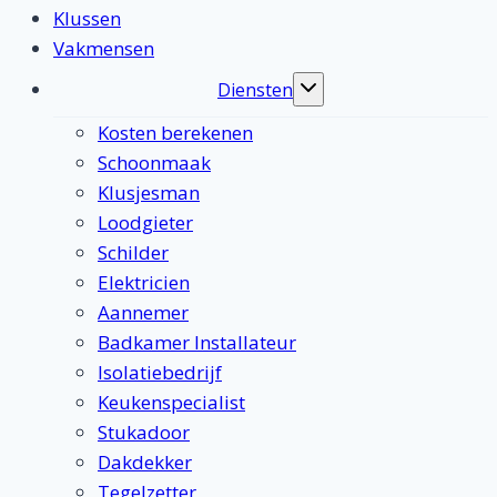
Klussen
Vakmensen
Diensten
Toggle
submenu
Kosten berekenen
Schoonmaak
Klusjesman
Loodgieter
Schilder
Elektricien
Aannemer
Badkamer Installateur
Isolatiebedrijf
Keukenspecialist
Stukadoor
Dakdekker
Tegelzetter