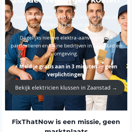
Geen commissie. Geen dure leads. Jij kiest de
opdrachten, jij bepaalt de prijs.
Dagelijks nieuwe elektra-aanvragen van
particulieren en kleine bedrijven in Zaanstad en
omgeving.
⚡ Meld je gratis aan in 3 minuten — geen
verplichtingen.
Bekijk elektricien klussen in Zaanstad →
FixThatNow is een missie, geen
marktplaats