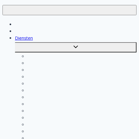
Klussen
Vakmensen
Diensten
Toggle
submenu
Kosten berekenen
Schoonmaak
Klusjesman
Loodgieter
Schilder
Elektricien
Aannemer
Badkamer Installateur
Isolatiebedrijf
Keukenspecialist
Stukadoor
Dakdekker
Tegelzetter