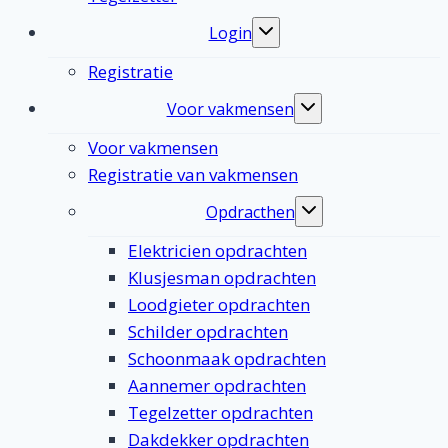
Login
Toggle
submenu
Registratie
Voor vakmensen
Toggle
submenu
Voor vakmensen
Registratie van vakmensen
Opdracthen
Toggle
submenu
Elektricien opdrachten
Klusjesman opdrachten
Loodgieter opdrachten
Schilder opdrachten
Schoonmaak opdrachten
Aannemer opdrachten
Tegelzetter opdrachten
Dakdekker opdrachten