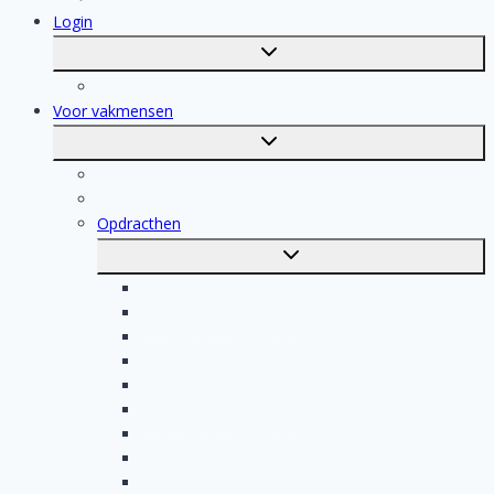
Login
Toggle
submenu
Registratie
Voor vakmensen
Toggle
submenu
Voor vakmensen
Registratie van vakmensen
Opdracthen
Toggle
submenu
Elektricien opdrachten
Klusjesman opdrachten
Loodgieter opdrachten
Schilder opdrachten
Schoonmaak opdrachten
Aannemer opdrachten
Tegelzetter opdrachten
Dakdekker opdrachten
Stukadoor opdrachten