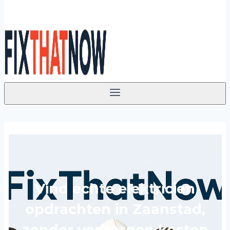
Vind echte elektricien
opdrachten in Zaanstad,
zonder verborgen kosten