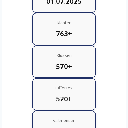
01.07.2025
Klanten
763+
Klussen
570+
Offertes
520+
Vakmensen