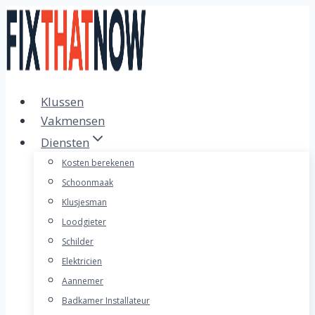
Doorgaan
naar
inhoud
Klussen
Vakmensen
Diensten
Kosten berekenen
Schoonmaak
Klusjesman
Loodgieter
Schilder
Elektricien
Aannemer
Badkamer Installateur