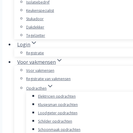
Isolatiebedrijf
Keukenspecialist
Stukadoor
Dakdekker
Tegelzetter
Login
Registratie
Voor vakmensen
Voor vakmensen
Registratie van vakmensen
Opdracthen
Elektricien opdrachten
Klusjesman opdrachten
Loodgieter opdrachten
Schilder opdrachten
Schoonmaak opdrachten