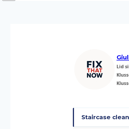
Giu
Lid s
Kluss
Klus
Staircase clea