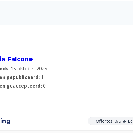
lia Falcone
inds:
15 oktober 2025
en gepubliceerd:
1
sen geaccepteerd:
0
ning
Offertes: 0/5 🔥 Ee