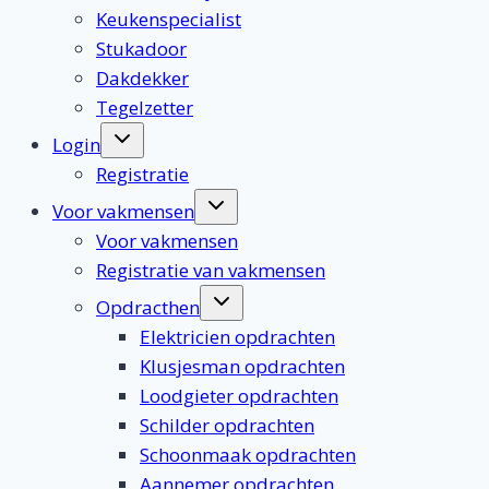
Keukenspecialist
Stukadoor
Dakdekker
Tegelzetter
Toggle
Login
submenu
Registratie
Toggle
Voor vakmensen
submenu
Voor vakmensen
Registratie van vakmensen
Toggle
Opdracthen
submenu
Elektricien opdrachten
Klusjesman opdrachten
Loodgieter opdrachten
Schilder opdrachten
Schoonmaak opdrachten
Aannemer opdrachten