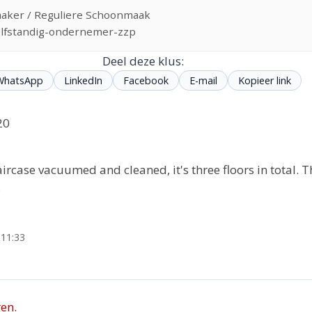
aker / Reguliere Schoonmaak
elfstandig-ondernemer-zzp
Deel deze klus:
WhatsApp
LinkedIn
Facebook
E-mail
Kopieer link
20
taircase vacuumed and cleaned, it's three floors in total. T
.
 11:33
en.