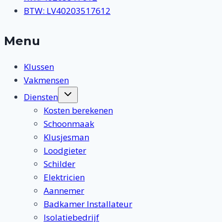
BTW: LV40203517612
Menu
Klussen
Vakmensen
Toggle
Diensten
submenu
Kosten berekenen
Schoonmaak
Klusjesman
Loodgieter
Schilder
Elektricien
Aannemer
Badkamer Installateur
Isolatiebedrijf