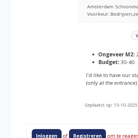
Amsterdam
Schoonma
Voorkeur: Bedrijven,z
Ongeveer M2:
Budget:
30-40
I'd like to have our s
(only at the entrance)
Geplaatst op: 15-10-2025
of
om te reager
Inloggen
Registreren