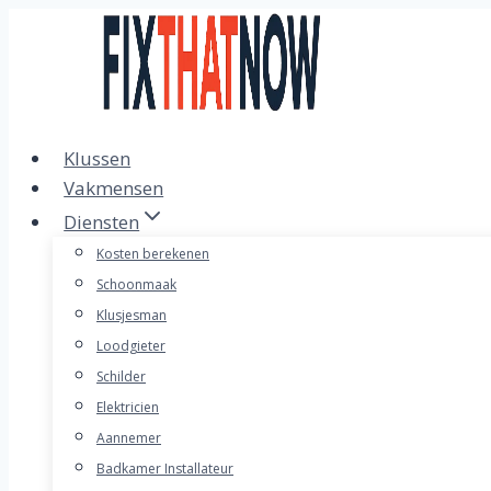
Doorgaan
naar
inhoud
Klussen
Vakmensen
Diensten
Kosten berekenen
Schoonmaak
Klusjesman
Loodgieter
Schilder
Elektricien
Aannemer
Badkamer Installateur