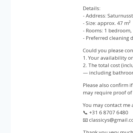
Details:
- Address: Saturnus
- Size: approx. 47 m²
- Rooms: 1 bedroom, 
- Preferred cleaning
Could you please con
1. Your availability o
2. The total cost (in
— including bathroom,
Please also confirm i
may require proof of 
You may contact me a
📞 +31 6 8707 6480
📧 classicys@gmail.
Thank you very much, 