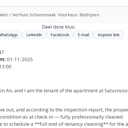
ker / Verhuis Schoonmaak
Voorkeur: Bedrijven
Deel deze klus:
WhatsApp
LinkedIn
Facebook
E-mail
Kopieer link
47
m:
01-11-2025
13:00
 An, and I am the tenant of the apartment at Saturnuss
e out, and according to the inspection report, the prope
condition as at check-in — fully professionally cleaned.
ke to schedule a **full end-of-tenancy cleaning** for the