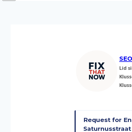
SE
Lid s
Kluss
Klus
Request for En
Saturnusstraat