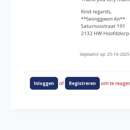
Kind regards,
**Seonggwon An**
Saturnusstraat 191
2132 HW Hoofddorp
Geplaatst op: 25-10-2025
of
om te reager
Inloggen
Registreren