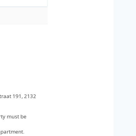
traat 191, 2132
rty must be
 apartment.