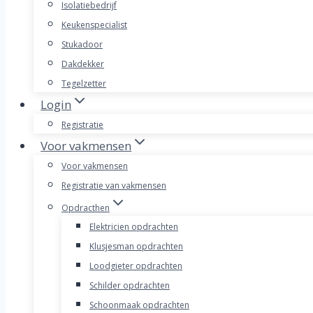
Isolatiebedrijf
Keukenspecialist
Stukadoor
Dakdekker
Tegelzetter
Login
Registratie
Voor vakmensen
Voor vakmensen
Registratie van vakmensen
Opdracthen
Elektricien opdrachten
Klusjesman opdrachten
Loodgieter opdrachten
Schilder opdrachten
Schoonmaak opdrachten