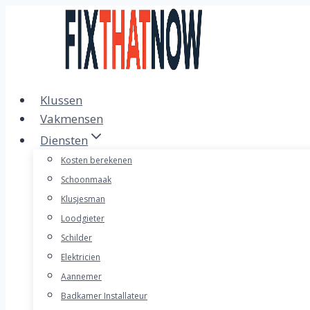
Doorgaan
naar
inhoud
Klussen
Vakmensen
Diensten
Kosten berekenen
Schoonmaak
Klusjesman
Loodgieter
Schilder
Elektricien
Aannemer
Badkamer Installateur