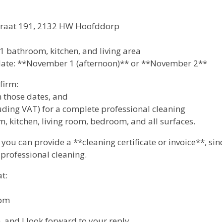
straat 191, 2132 HW Hoofddorp
1 bathroom, kitchen, and living area
 date: **November 1 (afternoon)** or **November 2**
firm:
n those dates, and
cluding VAT) for a complete professional cleaning
 kitchen, living room, bedroom, and all surfaces.
f you can provide a **cleaning certificate or invoice**, si
professional cleaning.
t:
com
and I look forward to your reply.