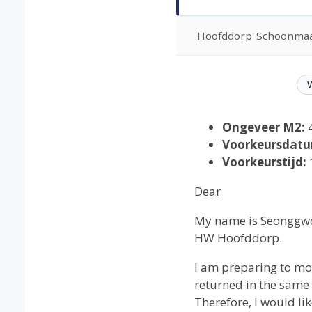
Hoofddorp
Schoonmaa
Ongeveer M2:
Voorkeursdatu
Voorkeurstijd:
Dear
My name is Seonggwon
HW Hoofddorp.
I am preparing to mov
returned in the same 
Therefore, I would li