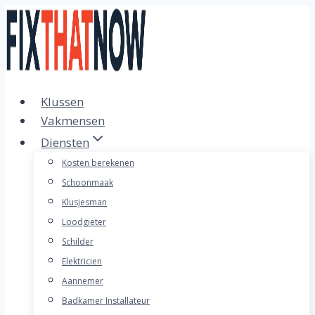
Doorgaan
naar
inhoud
Klussen
Vakmensen
Diensten
Kosten berekenen
Schoonmaak
Klusjesman
Loodgieter
Schilder
Elektricien
Aannemer
Badkamer Installateur