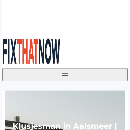
Klusjesman in Aalsmeer |