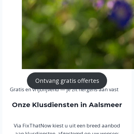
Ontvang gratis offertes
Gratis en vrijblijvend — je zit nergens aan vast
Onze Klusdiensten in Aalsmeer
Via FixThatNow kiest u uit een breed aanbod
aan klusdiensten, afgestemd op uw wensen: