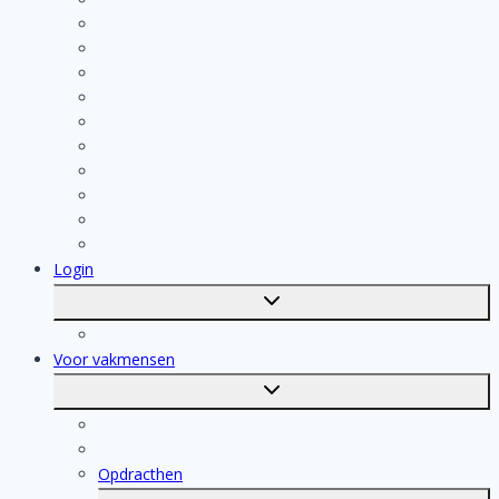
Loodgieter
Schilder
Elektricien
Aannemer
Badkamer Installateur
Isolatiebedrijf
Keukenspecialist
Stukadoor
Dakdekker
Tegelzetter
Login
Toggle
submenu
Registratie
Voor vakmensen
Toggle
submenu
Voor vakmensen
Registratie van vakmensen
Opdracthen
Toggle