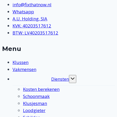
info@fixthatnow.nl
Whatsapp
A.U. Holding, SIA
KVK: 40203517612
BTW: LV40203517612
Menu
Klussen
Vakmensen
Diensten
Toggle
submenu
Kosten berekenen
Schoonmaak
Klusjesman
Loodgieter