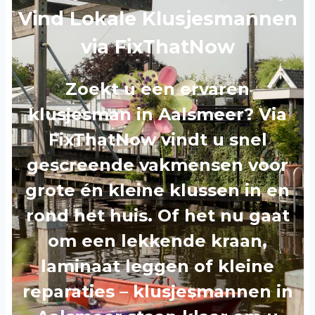
Vind Lokale Klusjesmannen
via FixThatNow
Zoekt u een ervaren
klusjesman in Aalsmeer? Via
FixThatNow vindt u snel
gescreende vakmensen voor
grote én kleine klussen in en
rond het huis. Of het nu gaat
om een lekkende kraan,
laminaat leggen of kleine
reparaties – klusjesmannen in