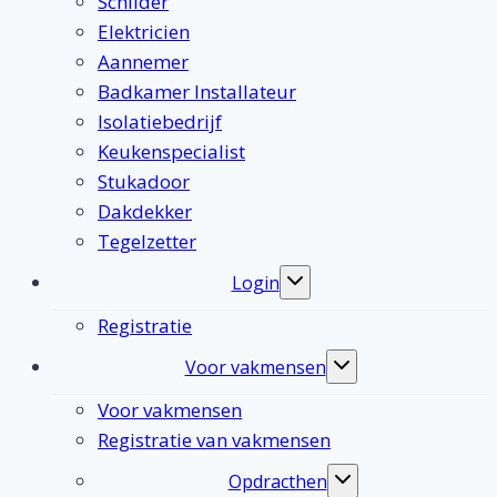
Schilder
Elektricien
Aannemer
Badkamer Installateur
Isolatiebedrijf
Keukenspecialist
Stukadoor
Dakdekker
Tegelzetter
Login
Toggle
submenu
Registratie
Voor vakmensen
Toggle
submenu
Voor vakmensen
Registratie van vakmensen
Opdracthen
Toggle