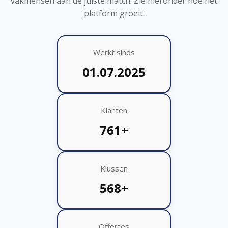
vakmensen aan de juiste match. Zie hieronder hoe het
platform groeit.
Werkt sinds
01.07.2025
Klanten
761+
Klussen
568+
Offertes