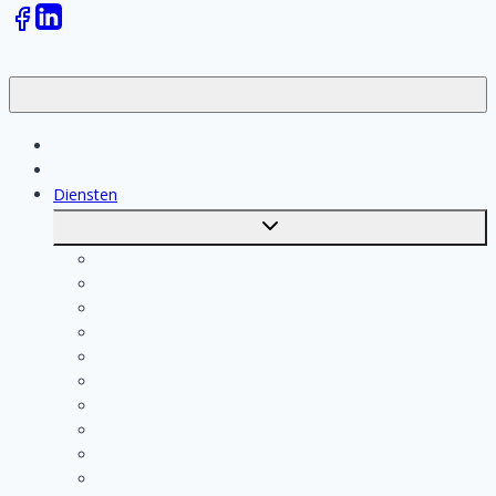
Klussen
Vakmensen
Diensten
Toggle
submenu
Kosten berekenen
Schoonmaak
Klusjesman
Loodgieter
Schilder
Elektricien
Aannemer
Badkamer Installateur
Isolatiebedrijf
Keukenspecialist