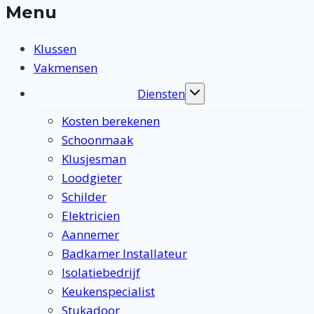
Menu
Klussen
Vakmensen
Diensten
Toggle
submenu
Kosten berekenen
Schoonmaak
Klusjesman
Loodgieter
Schilder
Elektricien
Aannemer
Badkamer Installateur
Isolatiebedrijf
Keukenspecialist
Stukadoor