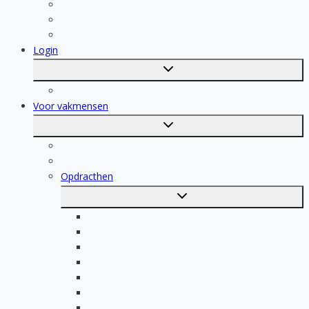
Stukadoor
Dakdekker
Tegelzetter
Login
Toggle
submenu
Registratie
Voor vakmensen
Toggle
submenu
Voor vakmensen
Registratie van vakmensen
Opdracthen
Toggle
submenu
Elektricien opdrachten
Klusjesman opdrachten
Loodgieter opdrachten
Schilder opdrachten
Schoonmaak opdrachten
Aannemer opdrachten
Tegelzetter opdrachten