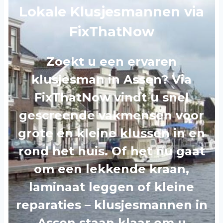
Lokale Klusjesmannen via
FixThatNow
Zoekt u een ervaren
klusjesman in Assen? Via
FixThatNow vindt u snel
gescreende vakmensen voor
grote én kleine klussen in en
rond het huis. Of het nu gaat
om een lekkende kraan,
laminaat leggen of kleine
reparaties – klusjesmannen in
Assen staan klaar om u