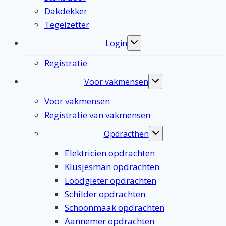
Dakdekker
Tegelzetter
Login
Toggle
submenu
Registratie
Voor vakmensen
Toggle
submenu
Voor vakmensen
Registratie van vakmensen
Opdracthen
Toggle
submenu
Elektricien opdrachten
Klusjesman opdrachten
Loodgieter opdrachten
Schilder opdrachten
Schoonmaak opdrachten
Aannemer opdrachten