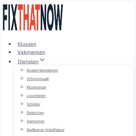
Doorgaan
naar
inhoud
Klussen
Vakmensen
Diensten
Kosten berekenen
Schoonmaak
Klusjesman
Loodgieter
Schilder
Elektricien
Aannemer
Badkamer Installateur