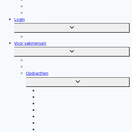
Dakdekker
Tegelzetter
Login
Toggle
submenu
Registratie
Voor vakmensen
Toggle
submenu
Voor vakmensen
Registratie van vakmensen
Opdracthen
Toggle
submenu
Elektricien opdrachten
Klusjesman opdrachten
Loodgieter opdrachten
Schilder opdrachten
Schoonmaak opdrachten
Aannemer opdrachten
Tegelzetter opdrachten