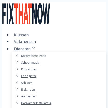
Doorgaan
naar
inhoud
Klussen
Vakmensen
Diensten
Kosten berekenen
Schoonmaak
Klusjesman
Loodgieter
Schilder
Elektricien
Aannemer
Badkamer Installateur