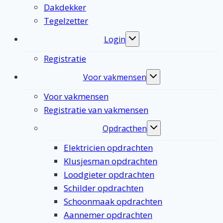
Dakdekker
Tegelzetter
Login
Toggle
submenu
Registratie
Voor vakmensen
Toggle
submenu
Voor vakmensen
Registratie van vakmensen
Opdracthen
Toggle
submenu
Elektricien opdrachten
Klusjesman opdrachten
Loodgieter opdrachten
Schilder opdrachten
Schoonmaak opdrachten
Aannemer opdrachten