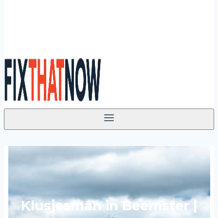
Klusjesman in Beemster |