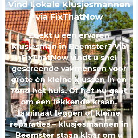
Vind Lokale Klusjesmannen
via FixThatNow
Zoekt u een ervaren
klusjesman in Beemster? Via
FixThatNow vindt u snel
gescreende vakmensen voor
grote én kleine klussen in en
rond het huis. Of het nu gaat
om een lekkende kraan,
laminaat leggen of kleine
reparaties – klusjesmannen in
Beemster staan klaar om u