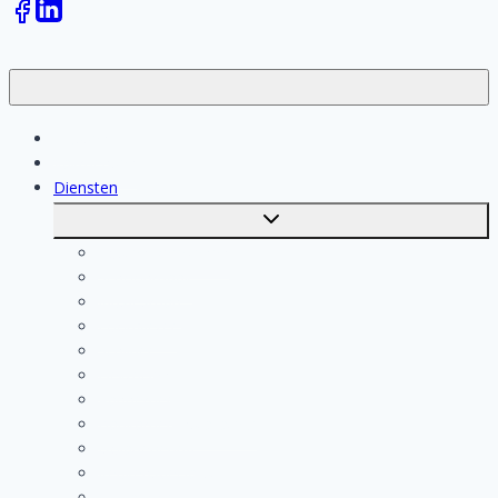
Klussen
Vakmensen
Diensten
Toggle
submenu
Kosten berekenen
Schoonmaak
Klusjesman
Loodgieter
Schilder
Elektricien
Aannemer
Badkamer Installateur
Isolatiebedrijf
Keukenspecialist
Stukadoor