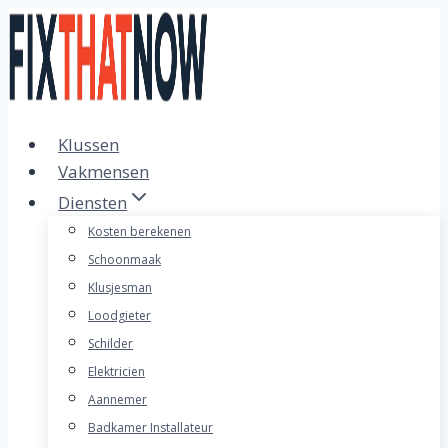
Doorgaan
naar
inhoud
Klussen
Vakmensen
Diensten
Kosten berekenen
Schoonmaak
Klusjesman
Loodgieter
Schilder
Elektricien
Aannemer
Badkamer Installateur