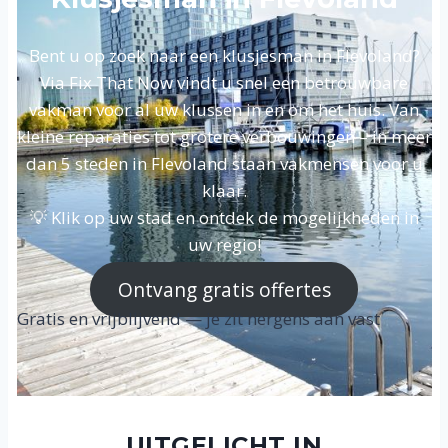
Bent u op zoek naar een klusjesman in Flevoland?
Via Fix That Now vindt u snel een betrouwbare
vakman voor al uw klussen in en om het huis. Van
kleine reparaties tot grotere verbouwingen – in meer
dan 5 steden in Flevoland staan vakmensen voor u
klaar.
💡 Klik op uw stad en ontdek de mogelijkheden in
uw regio!
Ontvang gratis offertes
Gratis en vrijblijvend — je zit nergens aan vast
UITGELICHT IN