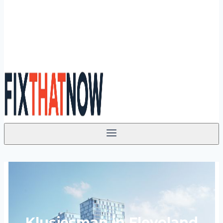
Klusjesman in Flevoland