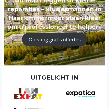
laminaat leggen of kleine
reparaties – klusjesmannen in
Haarlemmermeer staan klaar
om u professioneel te helpen.
Ontvang gratis offertes
Gratis en vrijblijvend — je zit nergens aan vast
UITGELICHT IN