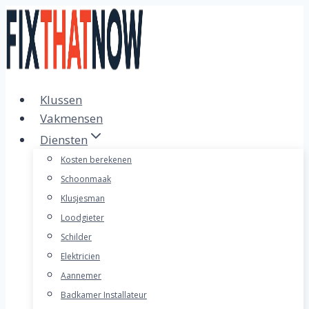
Doorgaan
naar
inhoud
Klussen
Vakmensen
Diensten
Kosten berekenen
Schoonmaak
Klusjesman
Loodgieter
Schilder
Elektricien
Aannemer
Badkamer Installateur