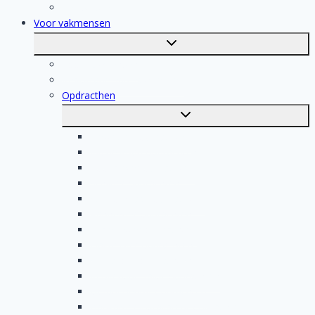
Registratie
Voor vakmensen
Toggle
submenu
Voor vakmensen
Registratie van vakmensen
Opdracthen
Toggle
submenu
Elektricien opdrachten
Klusjesman opdrachten
Loodgieter opdrachten
Schilder opdrachten
Schoonmaak opdrachten
Aannemer opdrachten
Tegelzetter opdrachten
Dakdekker opdrachten
Stukadoor opdrachten
Keukenspecialist opdrachten
Isolatiebedrijf opdrachten
Badkamer installateur opdrachten