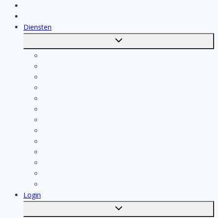
Klussen
Vakmensen
Diensten
Toggle
submenu
Kosten berekenen
Schoonmaak
Klusjesman
Loodgieter
Schilder
Elektricien
Aannemer
Badkamer Installateur
Isolatiebedrijf
Keukenspecialist
Stukadoor
Dakdekker
Tegelzetter
Login
Toggle
submenu