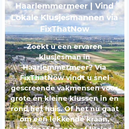
Haarlemmermeer | Vind
Lokale Klusjesmannen via
FixThatNow
Zoekt u een ervaren
klusjesman in
Haarlemmermeer? Via
FixThatNow vindt u snel
gescreende vakmensen voor
grote én kleine klussen in en
rond het huis. Of het nu gaat
om een lekkende kraan,