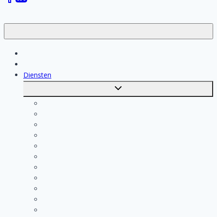
Klussen
Vakmensen
Diensten
Toggle
submenu
Kosten berekenen
Schoonmaak
Klusjesman
Loodgieter
Schilder
Elektricien
Aannemer
Badkamer Installateur
Isolatiebedrijf
Keukenspecialist
Stukadoor