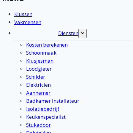
Klussen
Vakmensen
Diensten
Toggle
submenu
Kosten berekenen
Schoonmaak
Klusjesman
Loodgieter
Schilder
Elektricien
Aannemer
Badkamer Installateur
Isolatiebedrijf
Keukenspecialist
Stukadoor
Dakdekker