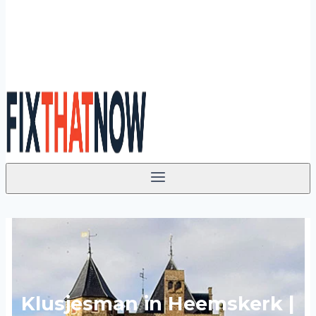
Klusjesman in Heemskerk |