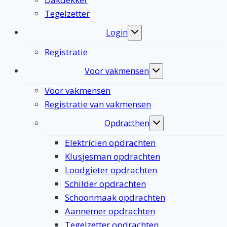
Tegelzetter
Login
Toggle
submenu
Registratie
Voor vakmensen
Toggle
submenu
Voor vakmensen
Registratie van vakmensen
Opdracthen
Toggle
submenu
Elektricien opdrachten
Klusjesman opdrachten
Loodgieter opdrachten
Schilder opdrachten
Schoonmaak opdrachten
Aannemer opdrachten
Tegelzetter opdrachten