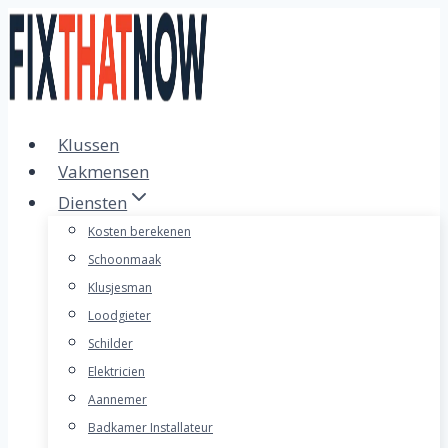
Doorgaan
naar
inhoud
Klussen
Vakmensen
Diensten
Kosten berekenen
Schoonmaak
Klusjesman
Loodgieter
Schilder
Elektricien
Aannemer
Badkamer Installateur