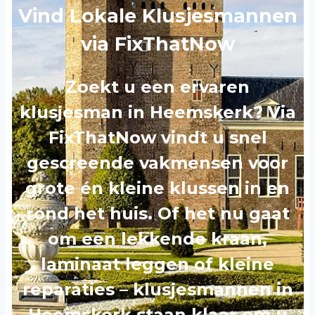
Vind Lokale Klusjesmannen
via FixThatNow
Zoekt u een ervaren
klusjesman in Heemskerk? Via
FixThatNow vindt u snel
gescreende vakmensen voor
grote én kleine klussen in en
rond het huis. Of het nu gaat
om een lekkende kraan,
laminaat leggen of kleine
reparaties – klusjesmannen in
Heemskerk staan klaar om u