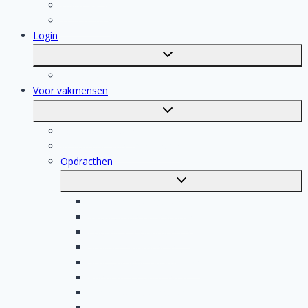
Dakdekker
Tegelzetter
Login
Toggle
submenu
Registratie
Voor vakmensen
Toggle
submenu
Voor vakmensen
Registratie van vakmensen
Opdracthen
Toggle
submenu
Elektricien opdrachten
Klusjesman opdrachten
Loodgieter opdrachten
Schilder opdrachten
Schoonmaak opdrachten
Aannemer opdrachten
Tegelzetter opdrachten
Dakdekker opdrachten