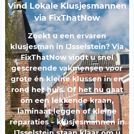
Vind Lokale Klusjesmannen
via FixThatNow
Zoekt u een ervaren
klusjesman in IJsselstein? Via
FixThatNow vindt u snel
gescreende vakmensen voor
grote én kleine klussen in en
rond het huis. Of het nu gaat
om een lekkende kraan,
laminaat leggen of kleine
reparaties – klusjesmannen in
IJsselstein staan klaar om u