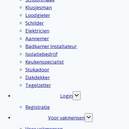
Klusjesman
Loodgieter
Schilder
Elektricien
Aannemer
Badkamer Installateur
Isolatiebedrijf
Keukenspecialist
Stukadoor
Dakdekker
Tegelzetter
Login
Toggle
submenu
Registratie
Voor vakmensen
Toggle
submenu
Voor vakmensen