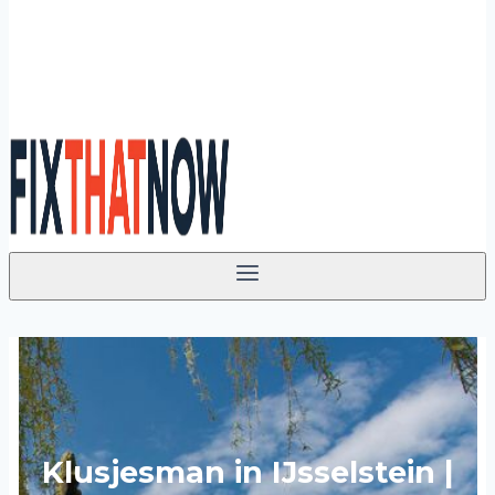
Klusjesman in IJsselstein |