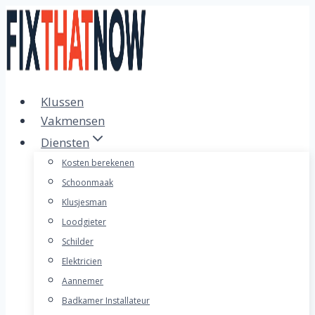
Doorgaan
naar
inhoud
Klussen
Vakmensen
Diensten
Kosten berekenen
Schoonmaak
Klusjesman
Loodgieter
Schilder
Elektricien
Aannemer
Badkamer Installateur