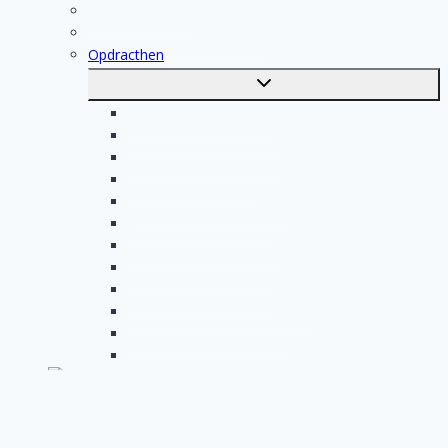
Voor vakmensen
Registratie van vakmensen
Opdracthen
Toggle
submenu
Elektricien opdrachten
Klusjesman opdrachten
Loodgieter opdrachten
Schilder opdrachten
Schoonmaak opdrachten
Aannemer opdrachten
Tegelzetter opdrachten
Dakdekker opdrachten
Stukadoor opdrachten
Keukenspecialist opdrachten
Isolatiebedrijf opdrachten
Badkamer installateur opdrachten
Nederlands
Toggle
submenu
English