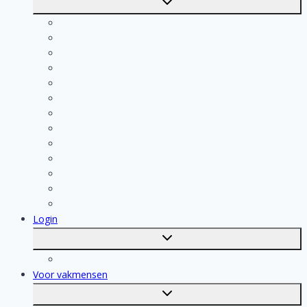
submenu
Kosten berekenen
Schoonmaak
Klusjesman
Loodgieter
Schilder
Elektricien
Aannemer
Badkamer Installateur
Isolatiebedrijf
Keukenspecialist
Stukadoor
Dakdekker
Tegelzetter
Login
Toggle
submenu
Registratie
Voor vakmensen
Toggle
submenu