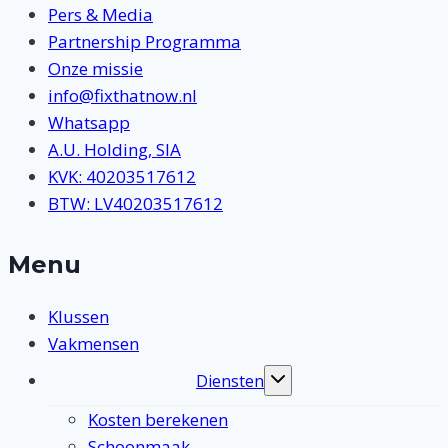
Pers & Media
Partnership Programma
Onze missie
info@fixthatnow.nl
Whatsapp
A.U. Holding, SIA
KVK: 40203517612
BTW: LV40203517612
Menu
Klussen
Vakmensen
Diensten
Toggle
submenu
Kosten berekenen
Schoonmaak