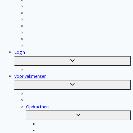
Aannemer
Badkamer Installateur
Isolatiebedrijf
Keukenspecialist
Stukadoor
Dakdekker
Tegelzetter
Login
Toggle
submenu
Registratie
Voor vakmensen
Toggle
submenu
Voor vakmensen
Registratie van vakmensen
Opdracthen
Toggle
submenu
Elektricien opdrachten
Klusjesman opdrachten