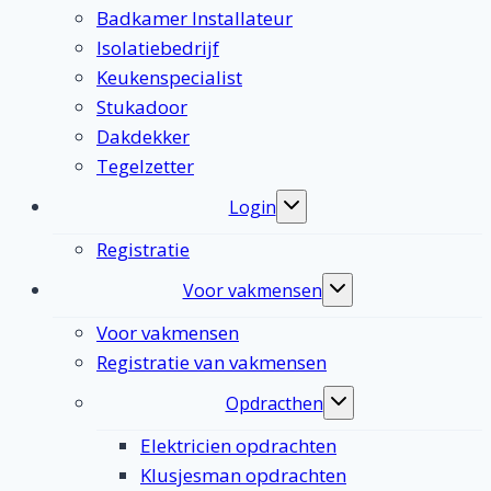
Badkamer Installateur
Isolatiebedrijf
Keukenspecialist
Stukadoor
Dakdekker
Tegelzetter
Login
Toggle
submenu
Registratie
Voor vakmensen
Toggle
submenu
Voor vakmensen
Registratie van vakmensen
Opdracthen
Toggle
submenu
Elektricien opdrachten
Klusjesman opdrachten