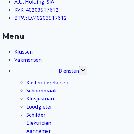
A.U. Holding, SIA
KVK: 40203517612
BTW: LV40203517612
Menu
Klussen
Vakmensen
Diensten
Toggle
submenu
Kosten berekenen
Schoonmaak
Klusjesman
Loodgieter
Schilder
Elektricien
Aannemer