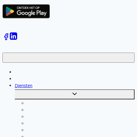
Klussen
Vakmensen
Diensten
Toggle
submenu
Kosten berekenen
Schoonmaak
Klusjesman
Loodgieter
Schilder
Elektricien