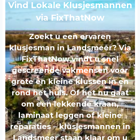
Vind Lokale Klusjesmannen
via FixThatNow
Zoekt u een ervaren
klusjesman in Landsmeer? Via
FixThatNow vindt u snel
gescreende vakmensen voor
grote én kleine klussen in en
rond het huis. Of het nu gaat
om een lekkende kraan,
laminaat leggen of kleine
reparaties – klusjesmannen in
Landsmeer staan klaar om u