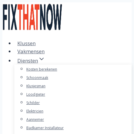
Doorgaan
naar
inhoud
Klussen
Vakmensen
Diensten
Kosten berekenen
Schoonmaak
Klusjesman
Loodgieter
Schilder
Elektricien
Aannemer
Badkamer Installateur