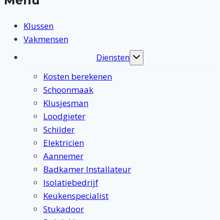
Menu
Klussen
Vakmensen
Diensten
Toggle
submenu
Kosten berekenen
Schoonmaak
Klusjesman
Loodgieter
Schilder
Elektricien
Aannemer
Badkamer Installateur
Isolatiebedrijf
Keukenspecialist
Stukadoor