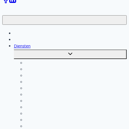
Klussen
Vakmensen
Diensten
Toggle
submenu
Kosten berekenen
Schoonmaak
Klusjesman
Loodgieter
Schilder
Elektricien
Aannemer
Badkamer Installateur
Isolatiebedrijf
Keukenspecialist
Stukadoor