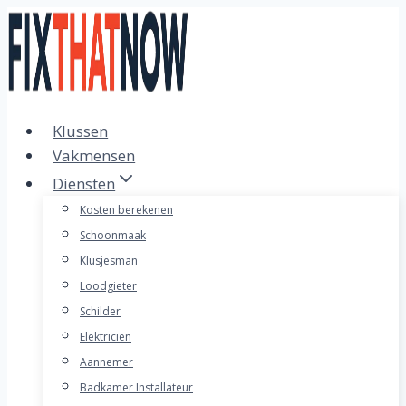
Doorgaan
naar
inhoud
Klussen
Vakmensen
Diensten
Kosten berekenen
Schoonmaak
Klusjesman
Loodgieter
Schilder
Elektricien
Aannemer
Badkamer Installateur