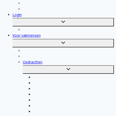
Dakdekker
Tegelzetter
Login
Toggle
submenu
Registratie
Voor vakmensen
Toggle
submenu
Voor vakmensen
Registratie van vakmensen
Opdracthen
Toggle
submenu
Elektricien opdrachten
Klusjesman opdrachten
Loodgieter opdrachten
Schilder opdrachten
Schoonmaak opdrachten
Aannemer opdrachten
Tegelzetter opdrachten