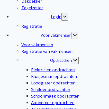
Dakdekker
Tegelzetter
Login
Toggle
submenu
Registratie
Voor vakmensen
Toggle
submenu
Voor vakmensen
Registratie van vakmensen
Opdracthen
Toggle
submenu
Elektricien opdrachten
Klusjesman opdrachten
Loodgieter opdrachten
Schilder opdrachten
Schoonmaak opdrachten
Aannemer opdrachten