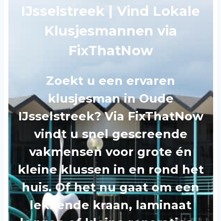
IJsselstreek | Vind Lokale
Klusjesmannen via
FixThatNow
Zoekt u een ervaren
klusjesman in Oude
IJsselstreek? Via FixThatNow
vindt u snel gescreende
vakmensen voor grote én
kleine klussen in en rond het
huis. Of het nu gaat om een
lekkende kraan, laminaat