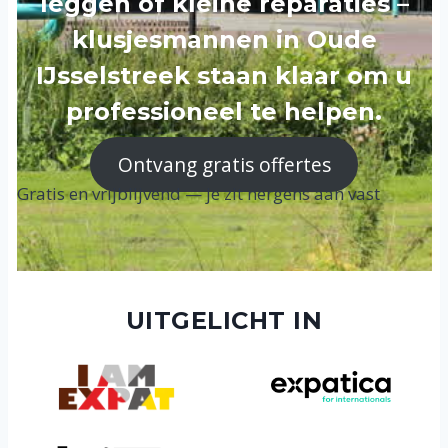
leggen of kleine reparaties –
klusjesmannen in Oude
IJsselstreek staan klaar om u
professioneel te helpen.
Ontvang gratis offertes
Gratis en vrijblijvend — je zit nergens aan vast
UITGELICHT IN