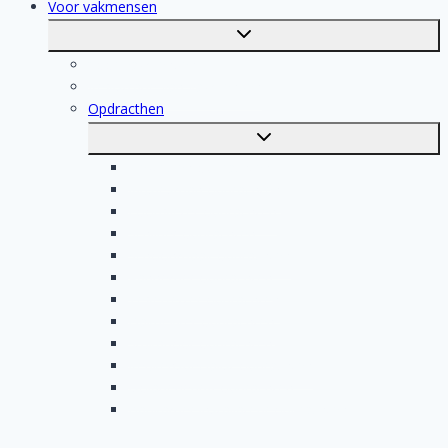
Voor vakmensen
Toggle
submenu
Voor vakmensen
Registratie van vakmensen
Opdracthen
Toggle
submenu
Elektricien opdrachten
Klusjesman opdrachten
Loodgieter opdrachten
Schilder opdrachten
Schoonmaak opdrachten
Aannemer opdrachten
Tegelzetter opdrachten
Dakdekker opdrachten
Stukadoor opdrachten
Keukenspecialist opdrachten
Isolatiebedrijf opdrachten
Badkamer installateur opdrachten
Nederlands