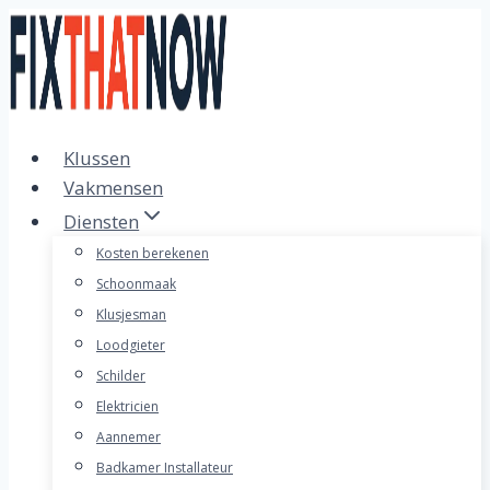
Doorgaan
naar
inhoud
Klussen
Vakmensen
Diensten
Kosten berekenen
Schoonmaak
Klusjesman
Loodgieter
Schilder
Elektricien
Aannemer
Badkamer Installateur