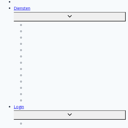
Vakmensen
Diensten
Toggle
submenu
Kosten berekenen
Schoonmaak
Klusjesman
Loodgieter
Schilder
Elektricien
Aannemer
Badkamer Installateur
Isolatiebedrijf
Keukenspecialist
Stukadoor
Dakdekker
Tegelzetter
Login
Toggle
submenu
Registratie