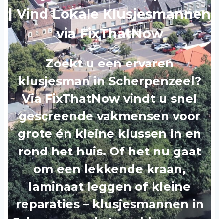
| Vind Lokale Klusjesmannen
via FixThatNow
Zoekt u een ervaren
klusjesman in Scherpenzeel?
Via FixThatNow vindt u snel
gescreende vakmensen voor
grote én kleine klussen in en
rond het huis. Of het nu gaat
om een lekkende kraan,
laminaat leggen of kleine
reparaties – klusjesmannen in