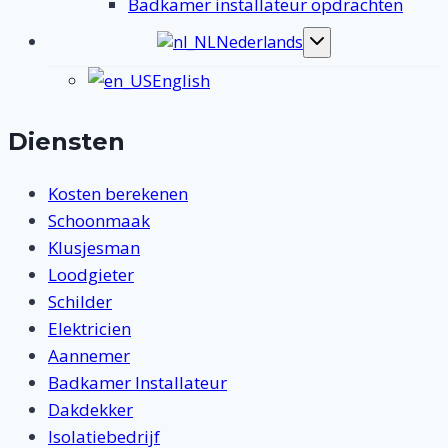
Badkamer installateur opdrachten
Nederlands
Toggle
submenu
English
Diensten
Kosten berekenen
Schoonmaak
Klusjesman
Loodgieter
Schilder
Elektricien
Aannemer
Badkamer Installateur
Dakdekker
Isolatiebedrijf