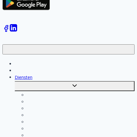
Klussen
Vakmensen
Diensten
Toggle
submenu
Kosten berekenen
Schoonmaak
Klusjesman
Loodgieter
Schilder
Elektricien
Aannemer