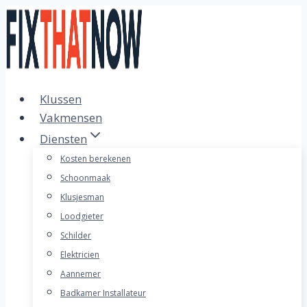
Doorgaan
naar
inhoud
Klussen
Vakmensen
Diensten
Kosten berekenen
Schoonmaak
Klusjesman
Loodgieter
Schilder
Elektricien
Aannemer
Badkamer Installateur