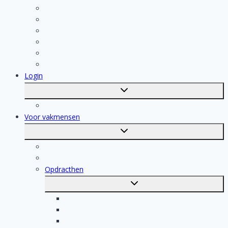
Badkamer Installateur
Isolatiebedrijf
Keukenspecialist
Stukadoor
Dakdekker
Tegelzetter
Login
Toggle
submenu
Registratie
Voor vakmensen
Toggle
submenu
Voor vakmensen
Registratie van vakmensen
Opdracthen
Toggle
submenu
Elektricien opdrachten
Klusjesman opdrachten
Loodgieter opdrachten