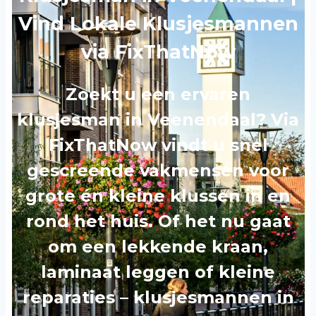
Vind Lokale Klusjesmannen
via FixThatNow
Zoekt u een ervaren
klusjesman in Veenendaal? Via
FixThatNow vindt u snel
gescreende vakmensen voor
grote én kleine klussen in en
rond het huis. Of het nu gaat
om een lekkende kraan,
laminaat leggen of kleine
reparaties – klusjesmannen in