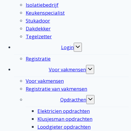
Isolatiebedrijf
Keukenspecialist
Stukadoor
Dakdekker
Tegelzetter
Login
Toggle
submenu
Registratie
Voor vakmensen
Toggle
submenu
Voor vakmensen
Registratie van vakmensen
Opdracthen
Toggle
submenu
Elektricien opdrachten
Klusjesman opdrachten
Loodgieter opdrachten