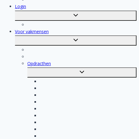
Login
Toggle
submenu
Registratie
Voor vakmensen
Toggle
submenu
Voor vakmensen
Registratie van vakmensen
Opdracthen
Toggle
submenu
Elektricien opdrachten
Klusjesman opdrachten
Loodgieter opdrachten
Schilder opdrachten
Schoonmaak opdrachten
Aannemer opdrachten
Tegelzetter opdrachten
Dakdekker opdrachten
Stukadoor opdrachten