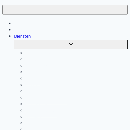
Klussen
Vakmensen
Diensten
Toggle
submenu
Kosten berekenen
Schoonmaak
Klusjesman
Loodgieter
Schilder
Elektricien
Aannemer
Badkamer Installateur
Isolatiebedrijf
Keukenspecialist
Stukadoor
Dakdekker
Tegelzetter