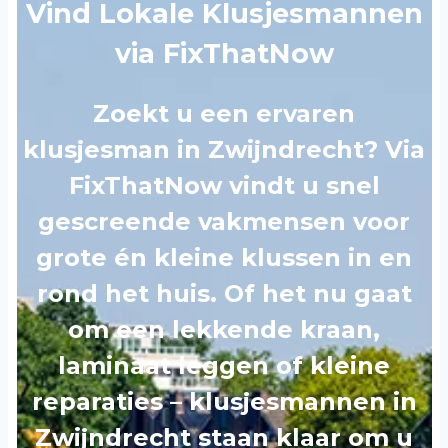
Vind Lokale Klusjesmannen
via FixThatNow
Zoekt u een ervaren
klusjesman in Zwijndrecht? Via
FixThatNow vindt u snel
gescreende vakmensen voor
grote én kleine klussen in en
rond het huis. Of het nu gaat
om een lekkende kraan,
laminaat leggen of kleine
reparaties – klusjesmannen in
Zwijndrecht staan klaar om u