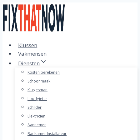
Doorgaan
naar
inhoud
Klussen
Vakmensen
Diensten
Kosten berekenen
Schoonmaak
Klusjesman
Loodgieter
Schilder
Elektricien
Aannemer
Badkamer Installateur