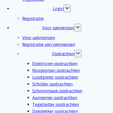
Login
Toggle
submenu
Registratie
Voor vakmensen
Toggle
submenu
Voor vakmensen
Registratie van vakmensen
Opdracthen
Toggle
submenu
Elektricien opdrachten
Klusjesman opdrachten
Loodgieter opdrachten
Schilder opdrachten
Schoonmaak opdrachten
Aannemer opdrachten
Tegelzetter opdrachten
Dakdekker opdrachten