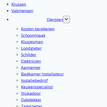
Klussen
Vakmensen
Diensten
Toggle
submenu
Kosten berekenen
Schoonmaak
Klusjesman
Loodgieter
Schilder
Elektricien
Aannemer
Badkamer Installateur
Isolatiebedrijf
Keukenspecialist
Stukadoor
Dakdekker
Tegelzetter