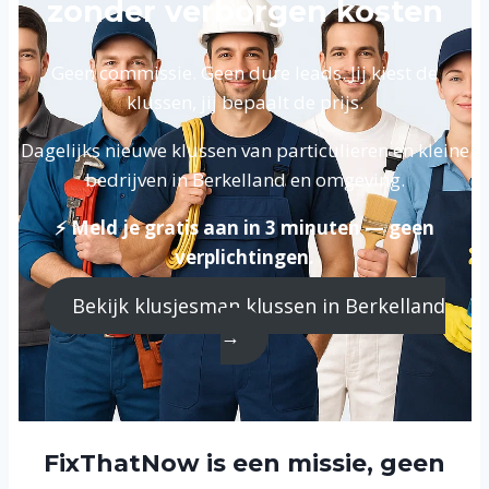
zonder verborgen kosten
Geen commissie. Geen dure leads. Jij kiest de
klussen, jij bepaalt de prijs.
Dagelijks nieuwe klussen van particulieren en kleine
bedrijven in Berkelland en omgeving.
⚡ Meld je gratis aan in 3 minuten — geen
verplichtingen.
Bekijk klusjesman klussen in Berkelland
→
FixThatNow is een missie, geen