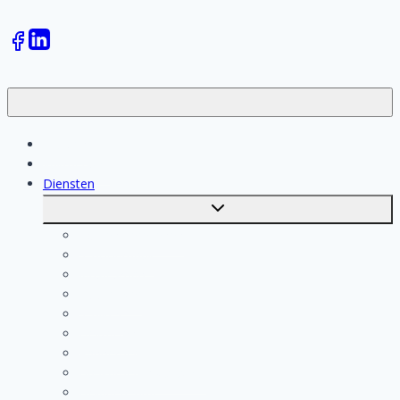
Klussen
Vakmensen
Diensten
Toggle
submenu
Kosten berekenen
Schoonmaak
Klusjesman
Loodgieter
Schilder
Elektricien
Aannemer
Badkamer Installateur
Isolatiebedrijf