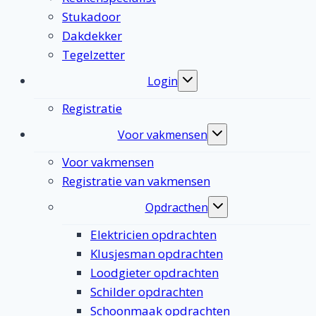
Stukadoor
Dakdekker
Tegelzetter
Login
Toggle
submenu
Registratie
Voor vakmensen
Toggle
submenu
Voor vakmensen
Registratie van vakmensen
Opdracthen
Toggle
submenu
Elektricien opdrachten
Klusjesman opdrachten
Loodgieter opdrachten
Schilder opdrachten
Schoonmaak opdrachten