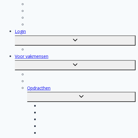
Keukenspecialist
Stukadoor
Dakdekker
Tegelzetter
Login
Toggle
submenu
Registratie
Voor vakmensen
Toggle
submenu
Voor vakmensen
Registratie van vakmensen
Opdracthen
Toggle
submenu
Elektricien opdrachten
Klusjesman opdrachten
Loodgieter opdrachten
Schilder opdrachten
Schoonmaak opdrachten