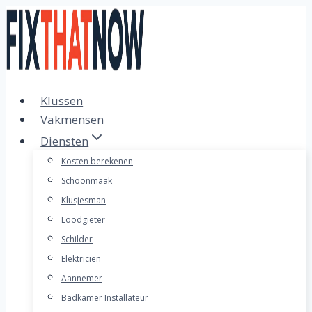
Doorgaan
naar
inhoud
Klussen
Vakmensen
Diensten
Kosten berekenen
Schoonmaak
Klusjesman
Loodgieter
Schilder
Elektricien
Aannemer
Badkamer Installateur