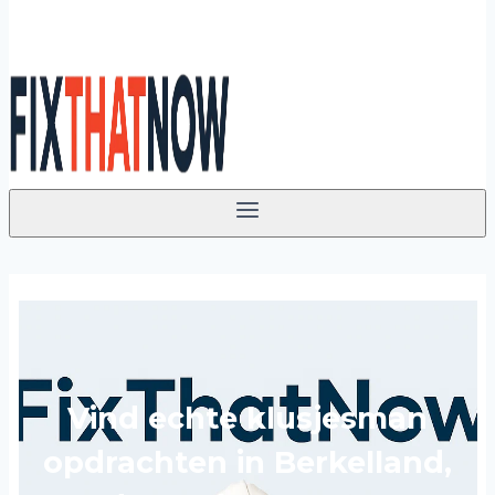
Vind echte klusjesman
opdrachten in Berkelland,