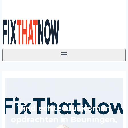
Vind echte klusjesman
opdrachten in Beuningen,