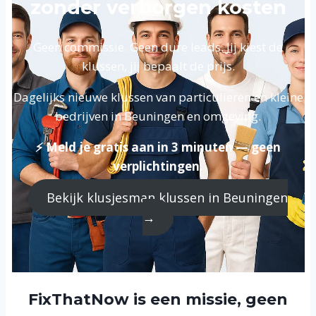
zonder verborgen kosten
Geen commissie. Geen dure leads. Jij kiest de
klussen, jij bepaalt de prijs.
Dagelijks nieuwe klussen van particulieren en kleine
bedrijven in Beuningen en omgeving.
⚡ Meld je gratis aan in 3 minuten — geen
verplichtingen.
Bekijk klusjesman klussen in Beuningen
→
FixThatNow is een missie, geen