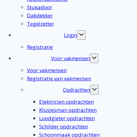
Stukadoor
Dakdekker
Tegelzetter
Login
Toggle
submenu
Registratie
Voor vakmensen
Toggle
submenu
Voor vakmensen
Registratie van vakmensen
Opdracthen
Toggle
submenu
Elektricien opdrachten
Klusjesman opdrachten
Loodgieter opdrachten
Schilder opdrachten
Schoonmaak opdrachten