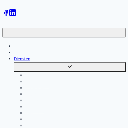
Klussen
Vakmensen
Diensten
Toggle
submenu
Kosten berekenen
Schoonmaak
Klusjesman
Loodgieter
Schilder
Elektricien
Aannemer
Badkamer Installateur
Isolatiebedrijf