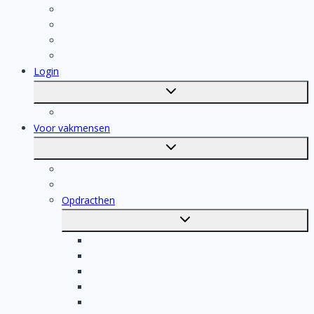
Keukenspecialist
Stukadoor
Dakdekker
Tegelzetter
Login
Toggle
submenu
Registratie
Voor vakmensen
Toggle
submenu
Voor vakmensen
Registratie van vakmensen
Opdracthen
Toggle
submenu
Elektricien opdrachten
Klusjesman opdrachten
Loodgieter opdrachten
Schilder opdrachten
Schoonmaak opdrachten