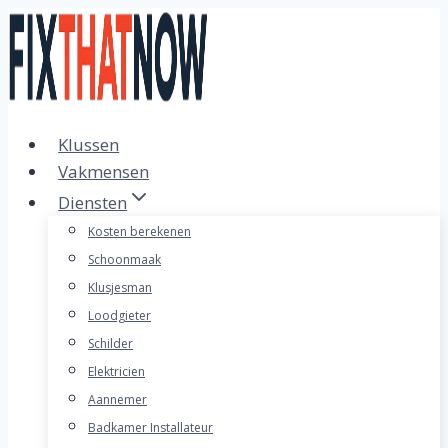
Doorgaan
naar
inhoud
Klussen
Vakmensen
Diensten
Kosten berekenen
Schoonmaak
Klusjesman
Loodgieter
Schilder
Elektricien
Aannemer
Badkamer Installateur