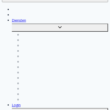
Klussen
Vakmensen
Diensten
Toggle
submenu
Kosten berekenen
Schoonmaak
Klusjesman
Loodgieter
Schilder
Elektricien
Aannemer
Badkamer Installateur
Isolatiebedrijf
Keukenspecialist
Stukadoor
Dakdekker
Tegelzetter
Login