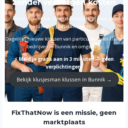
zonder verborgen kosten
Geen commissie. Geen dure leads. Jij kiest de
klussen, jij bepaalt de prijs.
Dagelijks nieuwe klussen van particulieren en kleine
bedrijven in Bunnik en omgeving.
⚡ Meld je gratis aan in 3 minuten — geen
verplichtingen.
Bekijk klusjesman klussen in Bunnik →
FixThatNow is een missie, geen
marktplaats