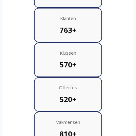
Klanten
763+
Klussen
570+
Offertes
520+
Vakmensen
810+