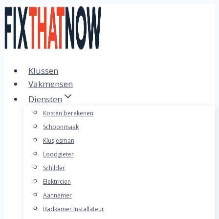
Doorgaan
naar
inhoud
Klussen
Vakmensen
Diensten
Kosten berekenen
Schoonmaak
Klusjesman
Loodgieter
Schilder
Elektricien
Aannemer
Badkamer Installateur