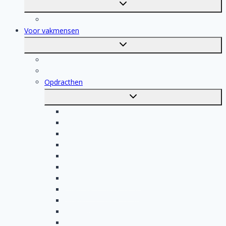
Toggle
submenu
Registratie
Voor vakmensen
Toggle
submenu
Voor vakmensen
Registratie van vakmensen
Opdracthen
Toggle
submenu
Elektricien opdrachten
Klusjesman opdrachten
Loodgieter opdrachten
Schilder opdrachten
Schoonmaak opdrachten
Aannemer opdrachten
Tegelzetter opdrachten
Dakdekker opdrachten
Stukadoor opdrachten
Keukenspecialist opdrachten
Isolatiebedrijf opdrachten