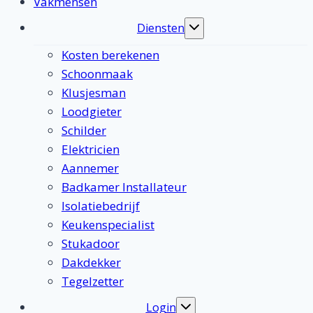
Vakmensen
Diensten
Toggle
submenu
Kosten berekenen
Schoonmaak
Klusjesman
Loodgieter
Schilder
Elektricien
Aannemer
Badkamer Installateur
Isolatiebedrijf
Keukenspecialist
Stukadoor
Dakdekker
Tegelzetter
Login
Toggle