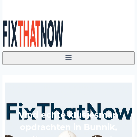
Vind echte klusjesman
opdrachten in Bunnik,