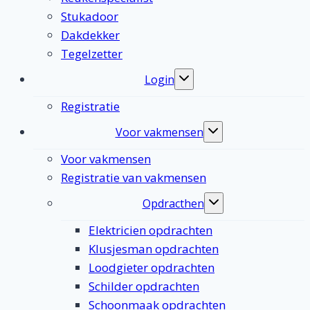
Stukadoor
Dakdekker
Tegelzetter
Login
Toggle
submenu
Registratie
Voor vakmensen
Toggle
submenu
Voor vakmensen
Registratie van vakmensen
Opdracthen
Toggle
submenu
Elektricien opdrachten
Klusjesman opdrachten
Loodgieter opdrachten
Schilder opdrachten
Schoonmaak opdrachten