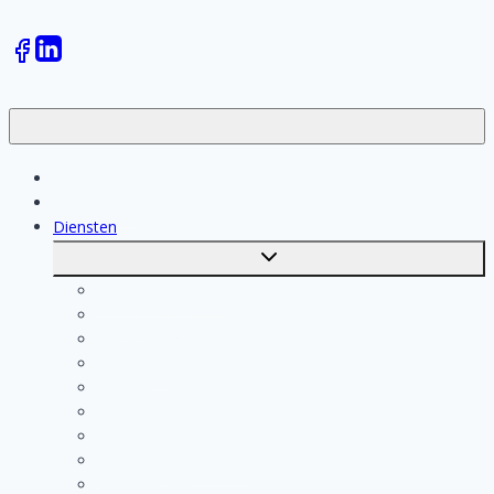
Klussen
Vakmensen
Diensten
Toggle
submenu
Kosten berekenen
Schoonmaak
Klusjesman
Loodgieter
Schilder
Elektricien
Aannemer
Badkamer Installateur
Isolatiebedrijf