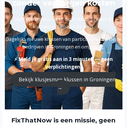
zonder verborgen kosten
Geen commissie. Geen dure leads. Jij kiest de
klussen, jij bepaalt de prijs.
Dagelijks nieuwe klussen van particulieren en kleine
bedrijven in Groningen en omgeving.
⚡ Meld je gratis aan in 3 minuten — geen
verplichtingen.
Bekijk klusjesman klussen in Groningen
→
FixThatNow is een missie, geen