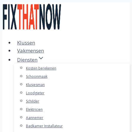
Doorgaan
naar
inhoud
Klussen
Vakmensen
Diensten
Kosten berekenen
Schoonmaak
Klusjesman
Loodgieter
Schilder
Elektricien
Aannemer
Badkamer Installateur