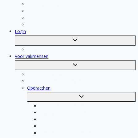
Keukenspecialist
Stukadoor
Dakdekker
Tegelzetter
Login
Toggle
submenu
Registratie
Voor vakmensen
Toggle
submenu
Voor vakmensen
Registratie van vakmensen
Opdracthen
Toggle
submenu
Elektricien opdrachten
Klusjesman opdrachten
Loodgieter opdrachten
Schilder opdrachten
Schoonmaak opdrachten