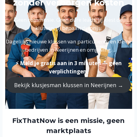
zonder verborgen kosten
Geen commissie. Geen dure leads. Jij kiest de
klussen, jij bepaalt de prijs.
Dagelijks nieuwe klussen van particulieren en kleine
bedrijven in Neerijnen en omgeving.
⚡ Meld je gratis aan in 3 minuten — geen
verplichtingen.
Bekijk klusjesman klussen in Neerijnen →
FixThatNow is een missie, geen
marktplaats