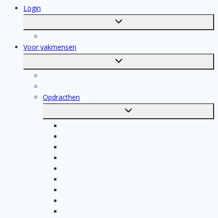
Login
Toggle
submenu
Registratie
Voor vakmensen
Toggle
submenu
Voor vakmensen
Registratie van vakmensen
Opdracthen
Toggle
submenu
Elektricien opdrachten
Klusjesman opdrachten
Loodgieter opdrachten
Schilder opdrachten
Schoonmaak opdrachten
Aannemer opdrachten
Tegelzetter opdrachten
Dakdekker opdrachten
Stukadoor opdrachten