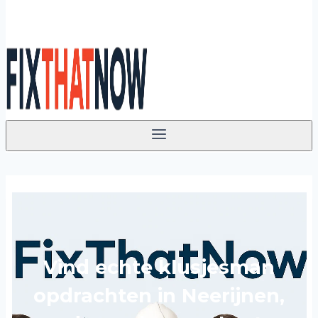
Vind echte klusjesman
opdrachten in Neerijnen,