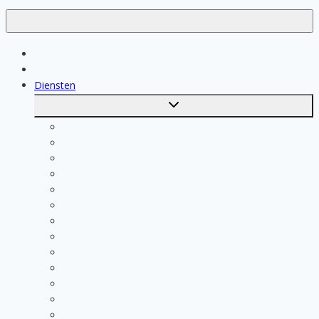
Klussen
Vakmensen
Diensten
Toggle
submenu
Kosten berekenen
Schoonmaak
Klusjesman
Loodgieter
Schilder
Elektricien
Aannemer
Badkamer Installateur
Isolatiebedrijf
Keukenspecialist
Stukadoor
Dakdekker
Tegelzetter