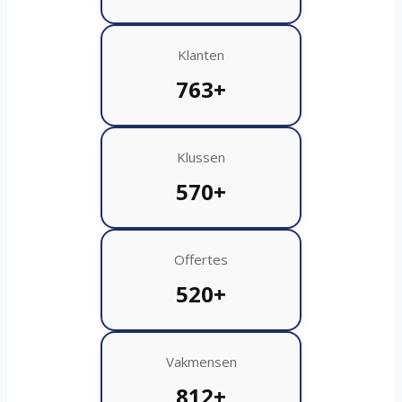
Klanten
763+
Klussen
570+
Offertes
520+
Vakmensen
812+