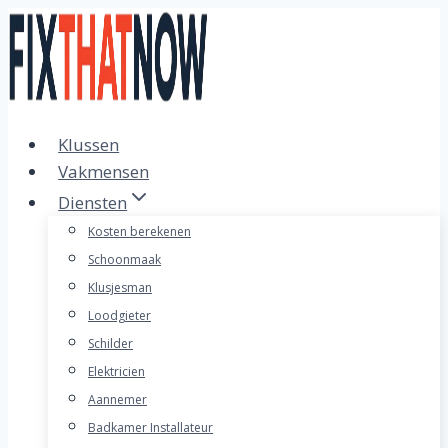
Doorgaan
naar
inhoud
Klussen
Vakmensen
Diensten
Kosten berekenen
Schoonmaak
Klusjesman
Loodgieter
Schilder
Elektricien
Aannemer
Badkamer Installateur