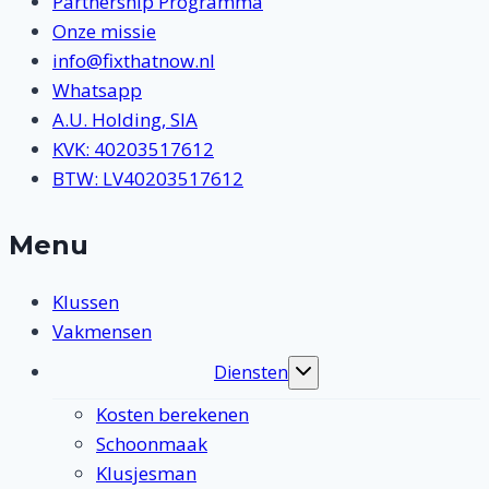
Partnership Programma
Onze missie
info@fixthatnow.nl
Whatsapp
A.U. Holding, SIA
KVK: 40203517612
BTW: LV40203517612
Menu
Klussen
Vakmensen
Diensten
Toggle
submenu
Kosten berekenen
Schoonmaak
Klusjesman