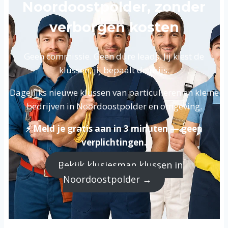
Noordoostpolder, zonder
verborgen kosten
Geen commissie. Geen dure leads. Jij kiest de
klussen, jij bepaalt de prijs.
Dagelijks nieuwe klussen van particulieren en kleine
bedrijven in Noordoostpolder en omgeving.
⚡ Meld je gratis aan in 3 minuten — geen
verplichtingen.
Bekijk klusjesman klussen in
Noordoostpolder →