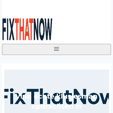
Vind echte klusjesman
opdrachten in