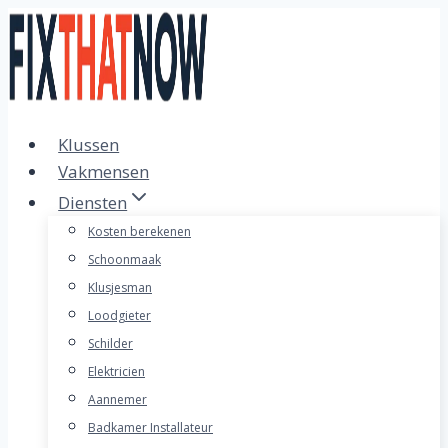
Doorgaan
naar
inhoud
Klussen
Vakmensen
Diensten
Kosten berekenen
Schoonmaak
Klusjesman
Loodgieter
Schilder
Elektricien
Aannemer
Badkamer Installateur