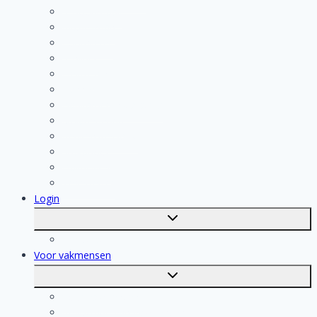
Schoonmaak
Klusjesman
Loodgieter
Schilder
Elektricien
Aannemer
Badkamer Installateur
Isolatiebedrijf
Keukenspecialist
Stukadoor
Dakdekker
Tegelzetter
Login
Toggle
submenu
Registratie
Voor vakmensen
Toggle
submenu
Voor vakmensen
Registratie van vakmensen