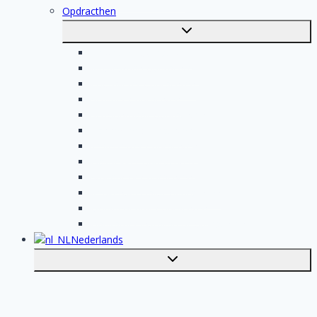
Opdracthen
Toggle
submenu
Elektricien opdrachten
Klusjesman opdrachten
Loodgieter opdrachten
Schilder opdrachten
Schoonmaak opdrachten
Aannemer opdrachten
Tegelzetter opdrachten
Dakdekker opdrachten
Stukadoor opdrachten
Keukenspecialist opdrachten
Isolatiebedrijf opdrachten
Badkamer installateur opdrachten
Nederlands
Toggle
submenu
English
Plaats je klus