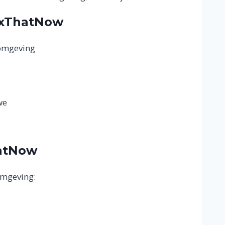
ixThatNow
 omgeving
we
hatNow
omgeving: