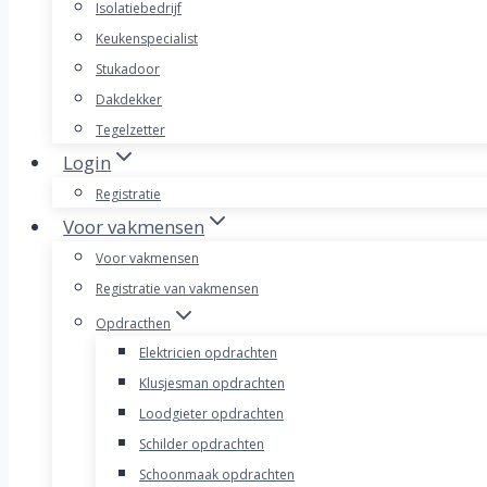
Isolatiebedrijf
Keukenspecialist
Stukadoor
Dakdekker
Tegelzetter
Login
Registratie
Voor vakmensen
Voor vakmensen
Registratie van vakmensen
Opdracthen
Elektricien opdrachten
Klusjesman opdrachten
Loodgieter opdrachten
Schilder opdrachten
Schoonmaak opdrachten