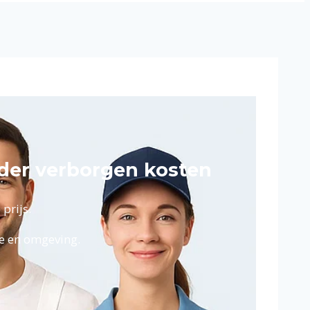
der verborgen kosten
prijs.
we en omgeving.