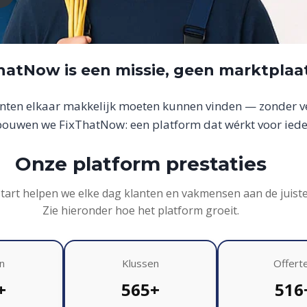
hatNow is een missie, geen marktplaa
anten elkaar makkelijk moeten kunnen vinden — zonder ver
uwen we FixThatNow: een platform dat wérkt voor iede
Onze platform prestaties
start helpen we elke dag klanten en vakmensen aan de juist
Zie hieronder hoe het platform groeit.
n
Klussen
Offert
+
565+
516