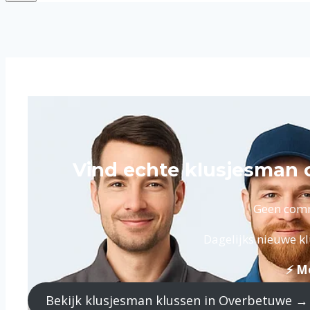
Vind echte klusjesman 
Geen commi
Dagelijks nieuwe kl
⚡ Me
Bekijk klusjesman klussen in Overbetuwe →