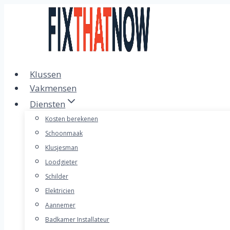
Doorgaan
naar
inhoud
Klussen
Vakmensen
Diensten
Kosten berekenen
Schoonmaak
Klusjesman
Loodgieter
Schilder
Elektricien
Aannemer
Badkamer Installateur