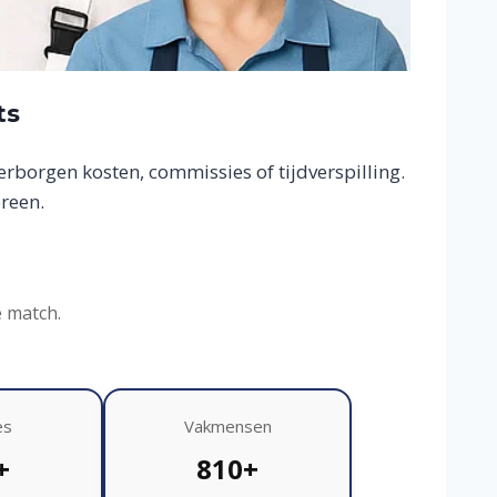
ts
borgen kosten, commissies of tijdverspilling.
reen.
e match.
es
Vakmensen
+
810+