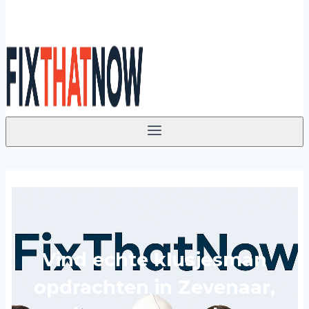
Vind echte klusjesman
opdrachten in Zevenaar,