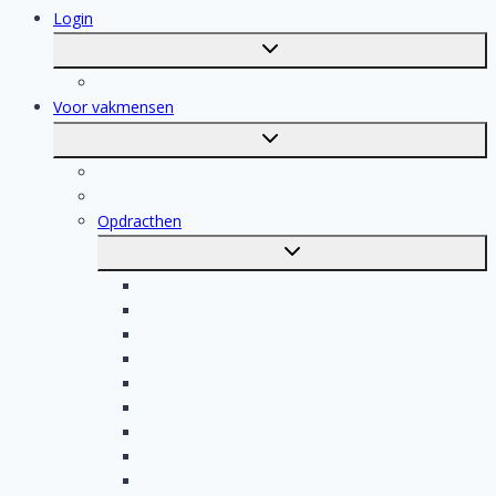
Login
Toggle
submenu
Registratie
Voor vakmensen
Toggle
submenu
Voor vakmensen
Registratie van vakmensen
Opdracthen
Toggle
submenu
Elektricien opdrachten
Klusjesman opdrachten
Loodgieter opdrachten
Schilder opdrachten
Schoonmaak opdrachten
Aannemer opdrachten
Tegelzetter opdrachten
Dakdekker opdrachten
Stukadoor opdrachten