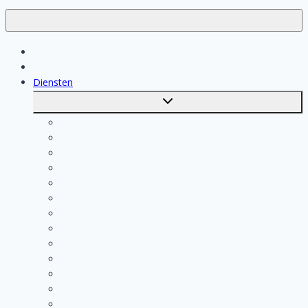
Klussen
Vakmensen
Diensten
Toggle
submenu
Kosten berekenen
Schoonmaak
Klusjesman
Loodgieter
Schilder
Elektricien
Aannemer
Badkamer Installateur
Isolatiebedrijf
Keukenspecialist
Stukadoor
Dakdekker
Tegelzetter