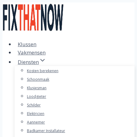
Doorgaan
naar
inhoud
Klussen
Vakmensen
Diensten
Kosten berekenen
Schoonmaak
Klusjesman
Loodgieter
Schilder
Elektricien
Aannemer
Badkamer Installateur