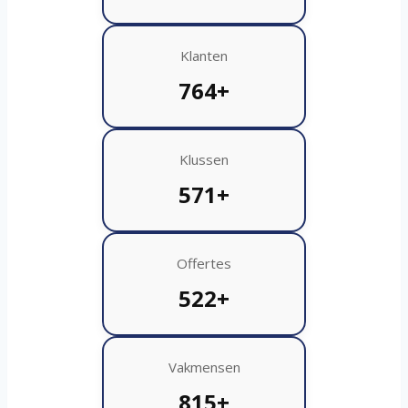
Klanten
764+
Klussen
571+
Offertes
522+
Vakmensen
815+