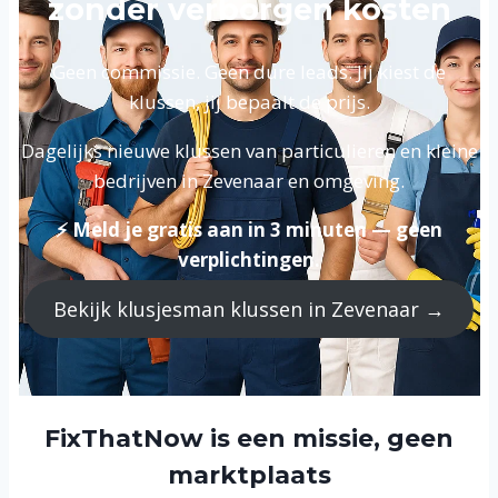
zonder verborgen kosten
Geen commissie. Geen dure leads. Jij kiest de
klussen, jij bepaalt de prijs.
Dagelijks nieuwe klussen van particulieren en kleine
bedrijven in Zevenaar en omgeving.
⚡ Meld je gratis aan in 3 minuten — geen
verplichtingen.
Bekijk klusjesman klussen in Zevenaar →
FixThatNow is een missie, geen
marktplaats