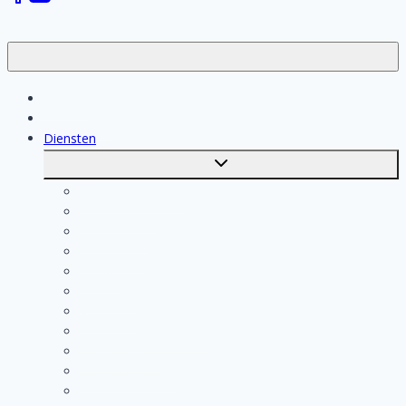
Klussen
Vakmensen
Diensten
Toggle
submenu
Kosten berekenen
Schoonmaak
Klusjesman
Loodgieter
Schilder
Elektricien
Aannemer
Badkamer Installateur
Isolatiebedrijf
Keukenspecialist
Stukadoor