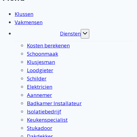
Klussen
Vakmensen
Diensten
Toggle
submenu
Kosten berekenen
Schoonmaak
Klusjesman
Loodgieter
Schilder
Elektricien
Aannemer
Badkamer Installateur
Isolatiebedrijf
Keukenspecialist
Stukadoor
Dakdekker