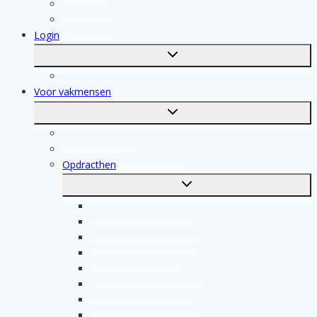
Dakdekker
Tegelzetter
Login
Toggle
submenu
Registratie
Voor vakmensen
Toggle
submenu
Voor vakmensen
Registratie van vakmensen
Opdracthen
Toggle
submenu
Elektricien opdrachten
Klusjesman opdrachten
Loodgieter opdrachten
Schilder opdrachten
Schoonmaak opdrachten
Aannemer opdrachten
Tegelzetter opdrachten
Dakdekker opdrachten