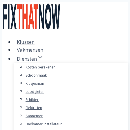
Doorgaan
naar
inhoud
Klussen
Vakmensen
Diensten
Kosten berekenen
Schoonmaak
Klusjesman
Loodgieter
Schilder
Elektricien
Aannemer
Badkamer Installateur