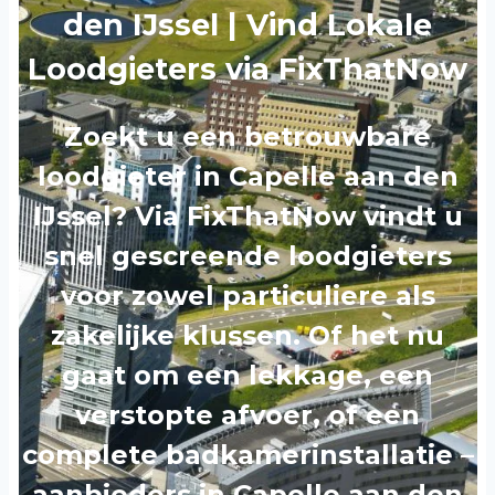
den IJssel | Vind Lokale
Loodgieters via FixThatNow
Zoekt u een betrouwbare
loodgieter in Capelle aan den
IJssel? Via FixThatNow vindt u
snel gescreende loodgieters
voor zowel particuliere als
zakelijke klussen. Of het nu
gaat om een lekkage, een
verstopte afvoer, of een
complete badkamerinstallatie –
aanbieders in Capelle aan den