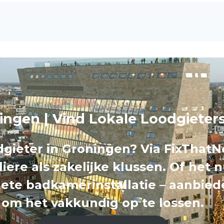
ingen | Vind Lokale Loodgieter
gieter in Groningen? Via FixThatN
liere als zakelijke klussen. Of het
ete badkamerinstallatie – aanbied
om het vakkundig op te lossen.