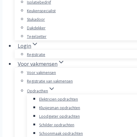
Isolatiebedrijf
Keukenspecialist
Stukadoor
Dakdekker
Tegelzetter
Login
Registratie
Voor vakmensen
Voor vakmensen
Registratie van vakmensen
Opdracthen
Elektricien opdrachten
Klusjesman opdrachten
Loodgieter opdrachten
Schilder opdrachten
Schoonmaak opdrachten