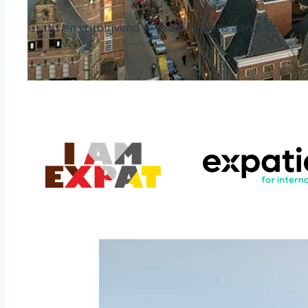
Gratis en vrijblijvend — je zit nergens aan vast