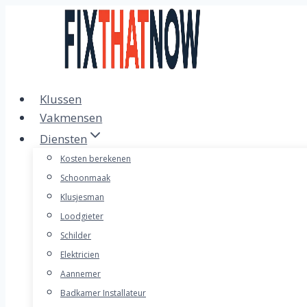
Doorgaan
naar
inhoud
Klussen
Vakmensen
Diensten
Kosten berekenen
Schoonmaak
Klusjesman
Loodgieter
Schilder
Elektricien
Aannemer
Badkamer Installateur