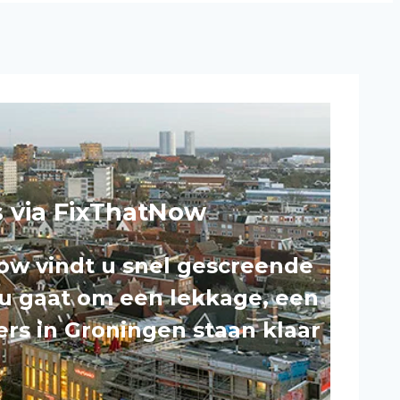
s via FixThatNow
ow vindt u snel gescreende
 nu gaat om een lekkage, een
ers in Groningen staan klaar