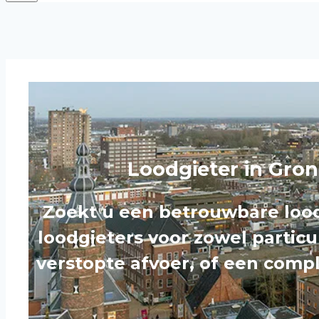
Loodgieter in Gron
Zoekt u een betrouwbare lood
loodgieters voor zowel particu
verstopte afvoer, of een compl