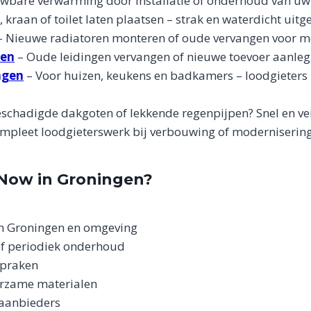
wbare verwarming door installatie of onderhoud van uw 
kraan of toilet laten plaatsen – strak en waterdicht uitg
 Nieuwe radiatoren monteren of oude vervangen voor mee
gen
– Oude leidingen vervangen of nieuwe toevoer aanleg
ngen
– Voor huizen, keukens en badkamers – loodgieters
schadigde dakgoten of lekkende regenpijpen? Snel en veil
mpleet loodgieterswerk bij verbouwing of modernisering
Now in Groningen?
in Groningen en omgeving
of periodiek onderhoud
spraken
urzame materialen
 aanbieders