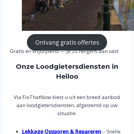
Ontvang gratis offertes
Gratis en vrijblijvend — je zit nergens aan vast
Onze Loodgietersdiensten in
Heiloo
Via FixThatNow kiest u uit een breed aanbod
aan loodgietersdiensten, afgestemd op uw
situatie:
Lekkage Opsporen & Repareren
– Snelle