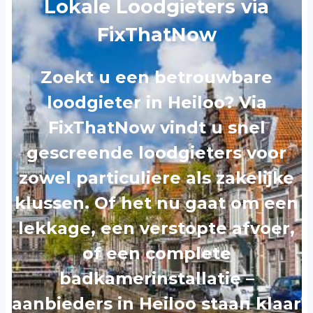
Lokale Loodgieters via
FixThatNow
Zoekt u een betrouwbare
loodgieter in Heiloo? Via
FixThatNow vindt u snel
gescreende loodgieters voor
zowel particuliere als zakelijke
klussen. Of het nu gaat om een
lekkage, een verstopte afvoer,
of een complete
badkamerinstallatie –
aanbieders in Heiloo staan klaar