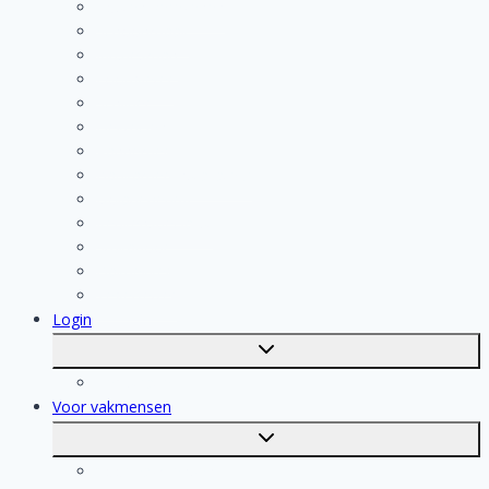
Kosten berekenen
Schoonmaak
Klusjesman
Loodgieter
Schilder
Elektricien
Aannemer
Badkamer Installateur
Isolatiebedrijf
Keukenspecialist
Stukadoor
Dakdekker
Tegelzetter
Login
Toggle
submenu
Registratie
Voor vakmensen
Toggle
submenu
Voor vakmensen