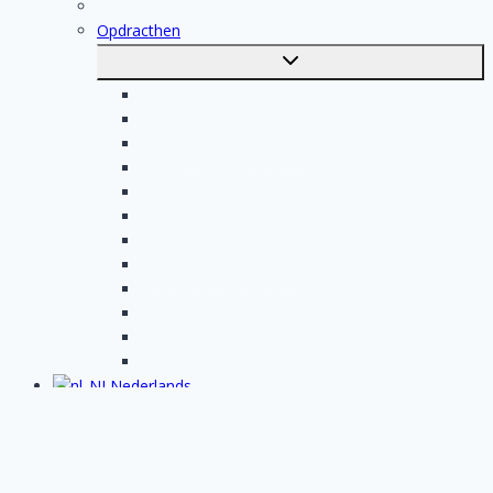
Registratie van vakmensen
Opdracthen
Toggle
submenu
Elektricien opdrachten
Klusjesman opdrachten
Loodgieter opdrachten
Schilder opdrachten
Schoonmaak opdrachten
Aannemer opdrachten
Tegelzetter opdrachten
Dakdekker opdrachten
Stukadoor opdrachten
Keukenspecialist opdrachten
Isolatiebedrijf opdrachten
Badkamer installateur opdrachten
Nederlands
Toggle
submenu
English