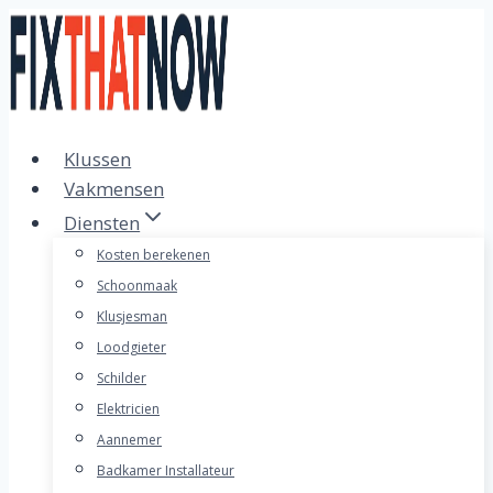
Doorgaan
naar
inhoud
Klussen
Vakmensen
Diensten
Kosten berekenen
Schoonmaak
Klusjesman
Loodgieter
Schilder
Elektricien
Aannemer
Badkamer Installateur