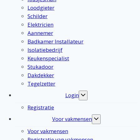
Loodgieter
Schilder
Elektricien
Aannemer
Badkamer Installateur
Isolatiebedrijf
Keukenspecialist
Stukadoor
Dakdekker
Tegelzetter
Login
Toggle
submenu
Registratie
Voor vakmensen
Toggle
submenu
Voor vakmensen
Registratie van vakmensen