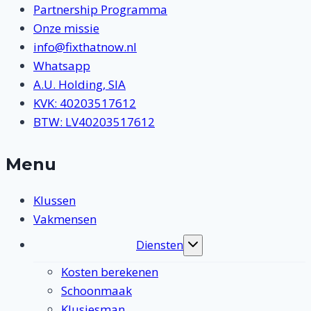
Partnership Programma
Onze missie
info@fixthatnow.nl
Whatsapp
A.U. Holding, SIA
KVK: 40203517612
BTW: LV40203517612
Menu
Klussen
Vakmensen
Diensten
Toggle
submenu
Kosten berekenen
Schoonmaak
Klusjesman