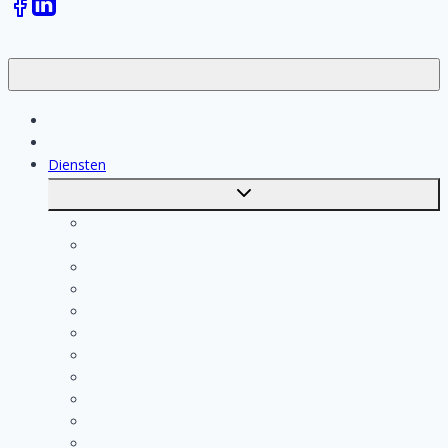
Klussen
Vakmensen
Diensten
Toggle
submenu
Kosten berekenen
Schoonmaak
Klusjesman
Loodgieter
Schilder
Elektricien
Aannemer
Badkamer Installateur
Isolatiebedrijf
Keukenspecialist
Stukadoor