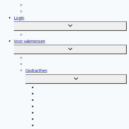
Dakdekker
Tegelzetter
Login
Toggle
submenu
Registratie
Voor vakmensen
Toggle
submenu
Voor vakmensen
Registratie van vakmensen
Opdracthen
Toggle
submenu
Elektricien opdrachten
Klusjesman opdrachten
Loodgieter opdrachten
Schilder opdrachten
Schoonmaak opdrachten
Aannemer opdrachten
Tegelzetter opdrachten