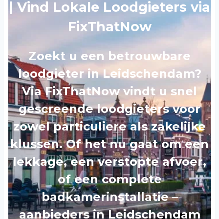
| Vind Lokale Loodgieters via
FixThatNow
Zoekt u een betrouwbare
loodgieter in Leidschendam?
Via FixThatNow vindt u snel
gescreende loodgieters voor
zowel particuliere als zakelijke
klussen. Of het nu gaat om een
lekkage, een verstopte afvoer,
of een complete
badkamerinstallatie –
aanbieders in Leidschendam