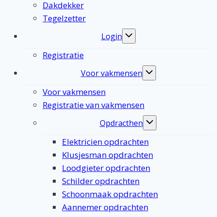
Dakdekker
Tegelzetter
Login
Toggle
submenu
Registratie
Voor vakmensen
Toggle
submenu
Voor vakmensen
Registratie van vakmensen
Opdracthen
Toggle
submenu
Elektricien opdrachten
Klusjesman opdrachten
Loodgieter opdrachten
Schilder opdrachten
Schoonmaak opdrachten
Aannemer opdrachten