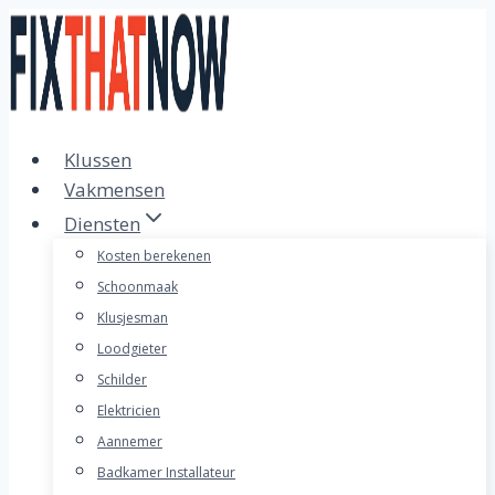
Doorgaan
naar
inhoud
Klussen
Vakmensen
Diensten
Kosten berekenen
Schoonmaak
Klusjesman
Loodgieter
Schilder
Elektricien
Aannemer
Badkamer Installateur