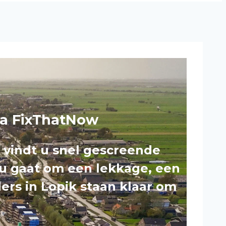
via FixThatNow
 vindt u snel gescreende
 nu gaat om een lekkage, een
ers in Lopik staan klaar om