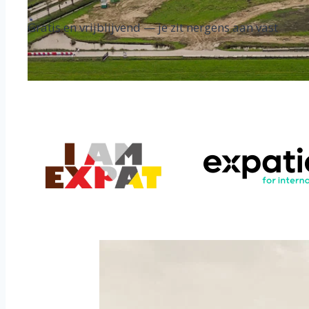
Gratis en vrijblijvend — je zit nergens aan vast