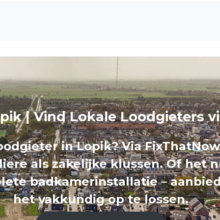
opik | Vind Lokale Loodgieters 
odgieter in Lopik? Via FixThatNow
liere als zakelijke klussen. Of het
lete badkamerinstallatie – aanbied
het vakkundig op te lossen.