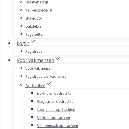
Isolatiebedrijf
Keukenspecialist
Stukadoor
Dakdekker
Tegelzetter
Login
Registratie
Voor vakmensen
Voor vakmensen
Registratie van vakmensen
Opdracthen
Elektricien opdrachten
Klusjesman opdrachten
Loodgieter opdrachten
Schilder opdrachten
Schoonmaak opdrachten