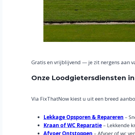
Gratis en vrijblijvend — je zit nergens aan v
Onze Loodgietersdiensten in
Via FixThatNow kiest u uit een breed aanbo
Lekkage Opsporen & Repareren
– Sn
Kraan of WC Reparatie
– Lekkende kr
Afvoer Ontstoppen
– Afvoer of wc ver