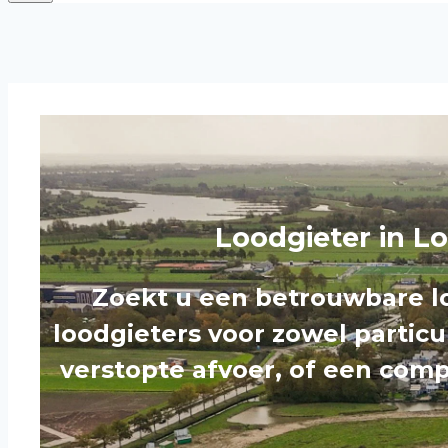
Loodgieter in L
Zoekt u een betrouwbare lo
loodgieters voor zowel particu
verstopte afvoer, of een comp