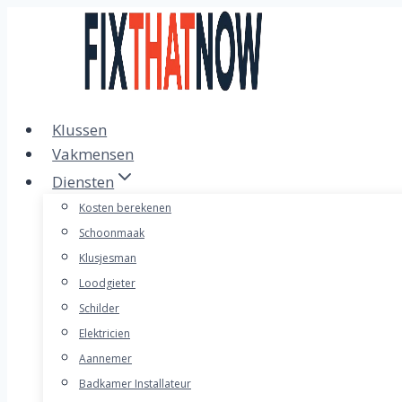
Doorgaan
naar
inhoud
Klussen
Vakmensen
Diensten
Kosten berekenen
Schoonmaak
Klusjesman
Loodgieter
Schilder
Elektricien
Aannemer
Badkamer Installateur