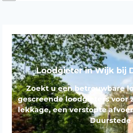
Loodgieter in Wijk bij
Zoekt u een betrouwbare loo
gescreende loodgieters voor z
lekkage, een verstopte afvoer
Duurstede 