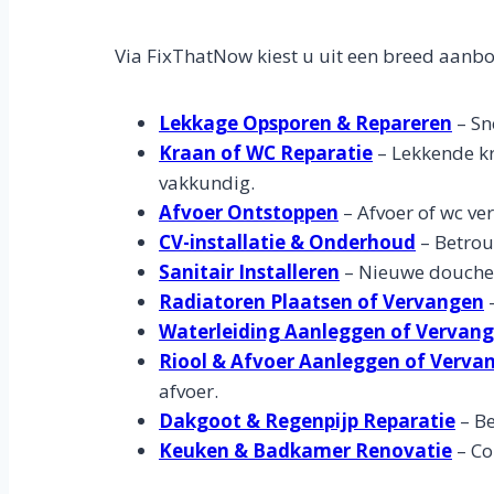
Via FixThatNow kiest u uit een breed aanbo
Lekkage Opsporen & Repareren
– Sn
Kraan of WC Reparatie
– Lekkende kr
vakkundig.
Afvoer Ontstoppen
– Afvoer of wc ver
CV-installatie & Onderhoud
– Betrou
Sanitair Installeren
– Nieuwe douche, 
Radiatoren Plaatsen of Vervangen
–
Waterleiding Aanleggen of Vervan
Riool & Afvoer Aanleggen of Verva
afvoer.
Dakgoot & Regenpijp Reparatie
– Be
Keuken & Badkamer Renovatie
– Co