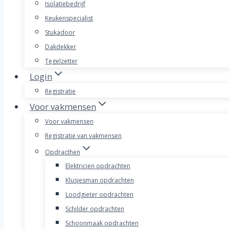
Isolatiebedrijf
Keukenspecialist
Stukadoor
Dakdekker
Tegelzetter
Login
Registratie
Voor vakmensen
Voor vakmensen
Registratie van vakmensen
Opdracthen
Elektricien opdrachten
Klusjesman opdrachten
Loodgieter opdrachten
Schilder opdrachten
Schoonmaak opdrachten