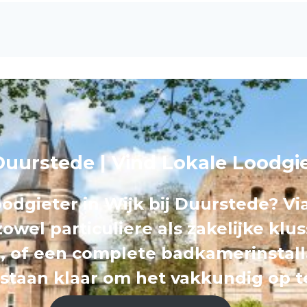
 Duurstede | Vind Lokale Loodgi
dgieter in Wijk bij Duurstede? Vi
owel particuliere als zakelijke klu
, of een complete badkamerinstallat
staan klaar om het vakkundig op te