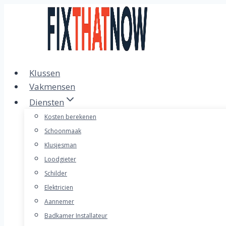
Doorgaan
naar
inhoud
Klussen
Vakmensen
Diensten
Kosten berekenen
Schoonmaak
Klusjesman
Loodgieter
Schilder
Elektricien
Aannemer
Badkamer Installateur