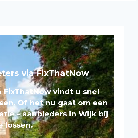
eters via FixThatNow
a FixThatNow vindt u snel
ssen. Of het nu gaat om een
ie – aanbieders in Wijk bij
 lossen.