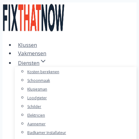
Doorgaan
naar
inhoud
Klussen
Vakmensen
Diensten
Kosten berekenen
Schoonmaak
Klusjesman
Loodgieter
Schilder
Elektricien
Aannemer
Badkamer Installateur