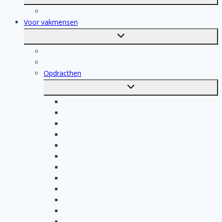
submenu
Registratie
Voor vakmensen
Toggle
submenu
Voor vakmensen
Registratie van vakmensen
Opdracthen
Toggle
submenu
Elektricien opdrachten
Klusjesman opdrachten
Loodgieter opdrachten
Schilder opdrachten
Schoonmaak opdrachten
Aannemer opdrachten
Tegelzetter opdrachten
Dakdekker opdrachten
Stukadoor opdrachten
Keukenspecialist opdrachten
Isolatiebedrijf opdrachten
Badkamer installateur opdrachten