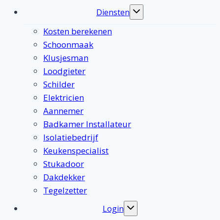
Diensten
Toggle
submenu
Kosten berekenen
Schoonmaak
Klusjesman
Loodgieter
Schilder
Elektricien
Aannemer
Badkamer Installateur
Isolatiebedrijf
Keukenspecialist
Stukadoor
Dakdekker
Tegelzetter
Login
Toggle
submenu