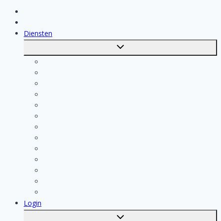
Klussen
Vakmensen
Diensten
Toggle
submenu
Kosten berekenen
Schoonmaak
Klusjesman
Loodgieter
Schilder
Elektricien
Aannemer
Badkamer Installateur
Isolatiebedrijf
Keukenspecialist
Stukadoor
Dakdekker
Tegelzetter
Login
Toggle