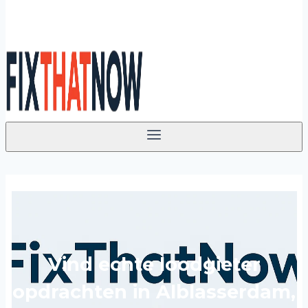
Vind echte loodgieter
opdrachten in Alblasserdam,