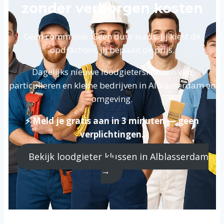
zonder verborgen kosten
Geen commissie. Geen dure leads. Jij kiest de
opdrachten, jij bepaalt de prijs.
Dagelijks nieuwe loodgietersklussen van
particulieren en kleine bedrijven in Alblasserdam en
omgeving.
⚡ Meld je gratis aan in 3 minuten — geen
verplichtingen.
Bekijk loodgieter klussen in Alblasserdam
→