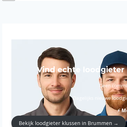
Vind echte loodgiete
Geen commiss
Dagelijks nieuwe loodgi
⚡ Me
Bekijk loodgieter klussen in Brummen →