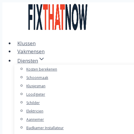
Doorgaan
naar
inhoud
Klussen
Vakmensen
Diensten
Kosten berekenen
Schoonmaak
Klusjesman
Loodgieter
Schilder
Elektricien
Aannemer
Badkamer Installateur