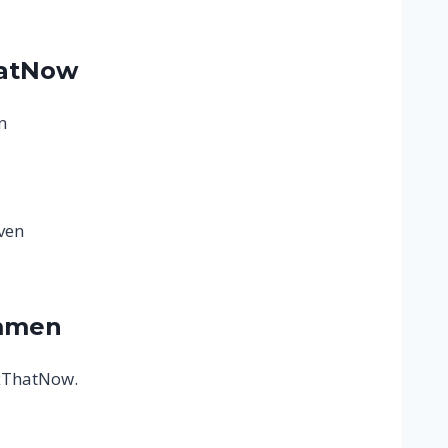
hatNow
n
jven
ummen
ixThatNow.