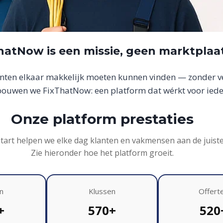
hatNow is een missie, geen marktplaa
anten elkaar makkelijk moeten kunnen vinden — zonder ver
uwen we FixThatNow: een platform dat wérkt voor iede
Onze platform prestaties
start helpen we elke dag klanten en vakmensen aan de juist
Zie hieronder hoe het platform groeit.
n
Klussen
Offert
+
570+
520