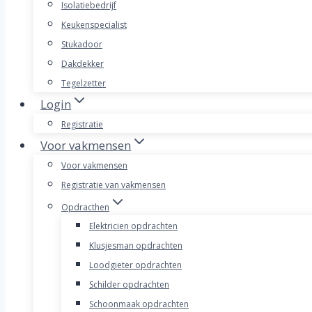
Isolatiebedrijf
Keukenspecialist
Stukadoor
Dakdekker
Tegelzetter
Login
Registratie
Voor vakmensen
Voor vakmensen
Registratie van vakmensen
Opdracthen
Elektricien opdrachten
Klusjesman opdrachten
Loodgieter opdrachten
Schilder opdrachten
Schoonmaak opdrachten