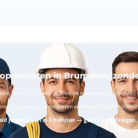
r opdrachten in Brummen, zond
ie. Geen dure leads. Jij kiest de opdrachten, jij bepaalt d
etersklussen van particulieren en kleine bedrijven in B
ld je gratis aan in 3 minuten — geen verplichtingen.