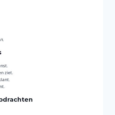
n.
s
nst.
n ziet.
lant.
nt.
opdrachten