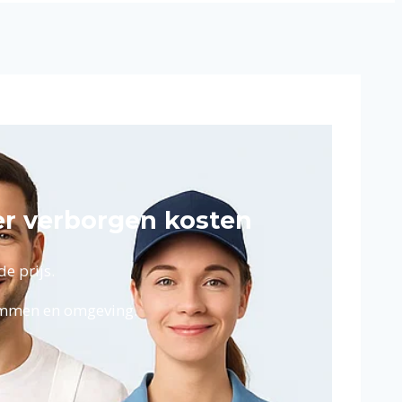
er verborgen kosten
e prijs.
rummen en omgeving.