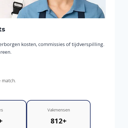
ts
borgen kosten, commissies of tijdverspilling.
reen.
e match.
es
Vakmensen
+
812+