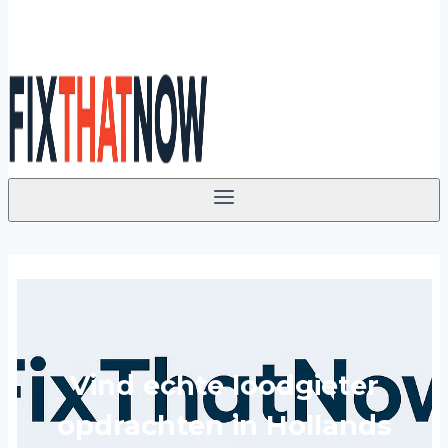
Vind echte loodgieter
opdrachten in Hollands