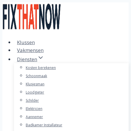
Doorgaan
naar
inhoud
Klussen
Vakmensen
Diensten
Kosten berekenen
Schoonmaak
Klusjesman
Loodgieter
Schilder
Elektricien
Aannemer
Badkamer Installateur