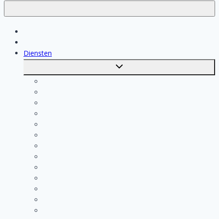
Klussen
Vakmensen
Diensten
Toggle
submenu
Kosten berekenen
Schoonmaak
Klusjesman
Loodgieter
Schilder
Elektricien
Aannemer
Badkamer Installateur
Isolatiebedrijf
Keukenspecialist
Stukadoor
Dakdekker
Tegelzetter