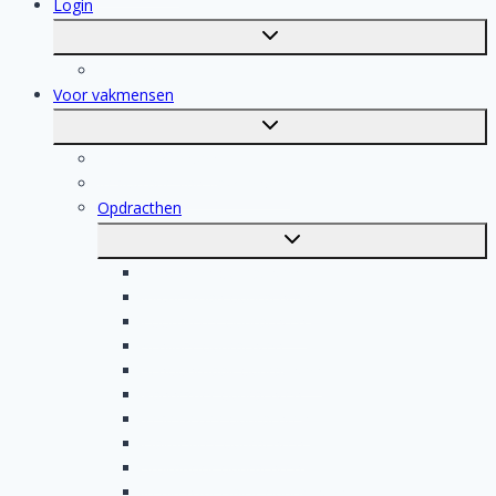
Login
Toggle
submenu
Registratie
Voor vakmensen
Toggle
submenu
Voor vakmensen
Registratie van vakmensen
Opdracthen
Toggle
submenu
Elektricien opdrachten
Klusjesman opdrachten
Loodgieter opdrachten
Schilder opdrachten
Schoonmaak opdrachten
Aannemer opdrachten
Tegelzetter opdrachten
Dakdekker opdrachten
Stukadoor opdrachten
Keukenspecialist opdrachten