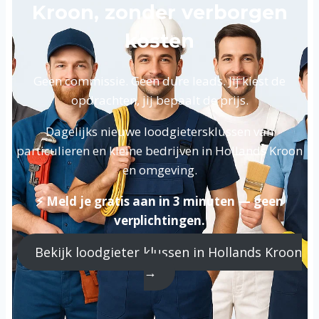
Kroon, zonder verborgen
kosten
Geen commissie. Geen dure leads. Jij kiest de
opdrachten, jij bepaalt de prijs.
Dagelijks nieuwe loodgietersklussen van
particulieren en kleine bedrijven in Hollands Kroon
en omgeving.
⚡ Meld je gratis aan in 3 minuten — geen
verplichtingen.
Bekijk loodgieter klussen in Hollands Kroon
→