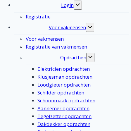
Login
Toggle
submenu
Registratie
Voor vakmensen
Toggle
submenu
Voor vakmensen
Registratie van vakmensen
Opdracthen
Toggle
submenu
Elektricien opdrachten
Klusjesman opdrachten
Loodgieter opdrachten
Schilder opdrachten
Schoonmaak opdrachten
Aannemer opdrachten
Tegelzetter opdrachten
Dakdekker opdrachten