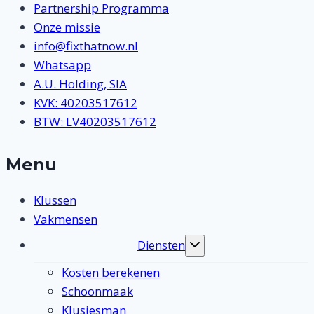
Partnership Programma
Onze missie
info@fixthatnow.nl
Whatsapp
A.U. Holding, SIA
KVK: 40203517612
BTW: LV40203517612
Menu
Klussen
Vakmensen
Diensten
Toggle
submenu
Kosten berekenen
Schoonmaak
Klusjesman