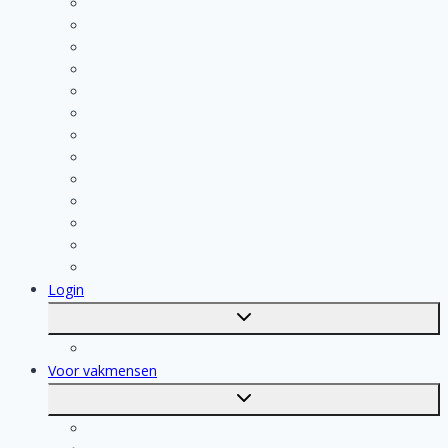
Kosten berekenen
Schoonmaak
Klusjesman
Loodgieter
Schilder
Elektricien
Aannemer
Badkamer Installateur
Isolatiebedrijf
Keukenspecialist
Stukadoor
Dakdekker
Tegelzetter
Login
Toggle
submenu
Registratie
Voor vakmensen
Toggle
submenu
Voor vakmensen