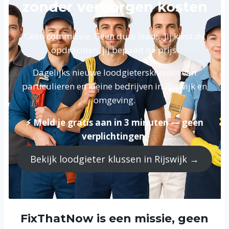
zonder verborgen kosten
Geen commissie. Geen dure leads. Jij kiest de
opdrachten, jij bepaalt de prijs.
Dagelijks nieuwe loodgietersklussen van
particulieren en kleine bedrijven in Rijswijk en
omgeving.
⚡ Meld je gratis aan in 3 minuten — geen
verplichtingen.
Bekijk loodgieter klussen in Rijswijk →
FixThatNow is een missie, geen