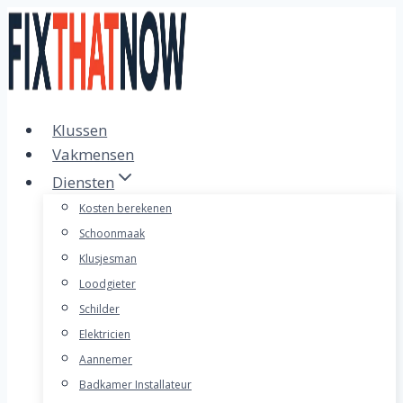
Doorgaan
naar
inhoud
Klussen
Vakmensen
Diensten
Kosten berekenen
Schoonmaak
Klusjesman
Loodgieter
Schilder
Elektricien
Aannemer
Badkamer Installateur