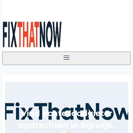
Vind echte loodgieter
opdrachten in Rijswijk,