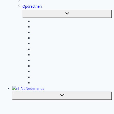
Registratie van vakmensen
Opdracthen
Toggle
submenu
Elektricien opdrachten
Klusjesman opdrachten
Loodgieter opdrachten
Schilder opdrachten
Schoonmaak opdrachten
Aannemer opdrachten
Tegelzetter opdrachten
Dakdekker opdrachten
Stukadoor opdrachten
Keukenspecialist opdrachten
Isolatiebedrijf opdrachten
Badkamer installateur opdrachten
Nederlands
Toggle
submenu
English