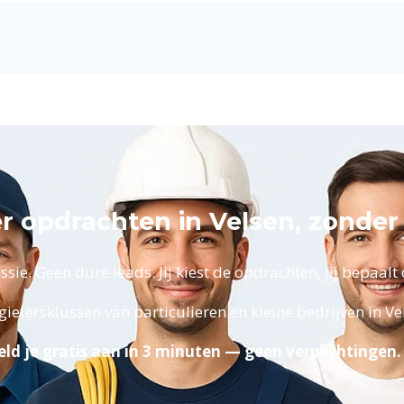
er opdrachten in Velsen, zonde
ie. Geen dure leads. Jij kiest de opdrachten, jij bepaalt d
ietersklussen van particulieren en kleine bedrijven in V
ld je gratis aan in 3 minuten — geen verplichtingen.