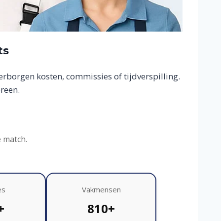
ts
borgen kosten, commissies of tijdverspilling.
reen.
e match.
es
Vakmensen
+
810+