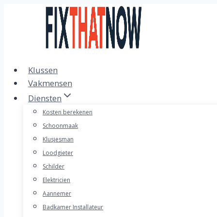
Doorgaan
naar
inhoud
Klussen
Vakmensen
Diensten
Kosten berekenen
Schoonmaak
Klusjesman
Loodgieter
Schilder
Elektricien
Aannemer
Badkamer Installateur