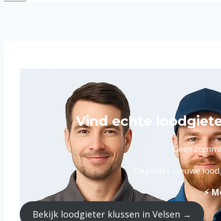
Vind echte loodgiet
Geen commiss
Dagelijks nieuwe loodg
⚡ Me
Bekijk loodgieter klussen in Velsen →