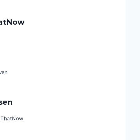
hatNow
jven
lsen
ixThatNow.