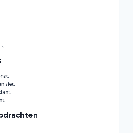
n.
s
nst.
n ziet.
lant.
nt.
opdrachten