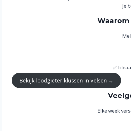
Je 
Waarom Z
Mel
✅ Ideaal
Bekijk loodgieter klussen in Velsen →
Veelg
Elke week vers