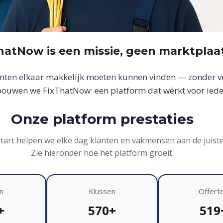
hatNow is een missie, geen marktplaa
anten elkaar makkelijk moeten kunnen vinden — zonder ver
uwen we FixThatNow: een platform dat wérkt voor iede
Onze platform prestaties
start helpen we elke dag klanten en vakmensen aan de juist
Zie hieronder hoe het platform groeit.
n
Klussen
Offert
+
570+
519