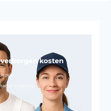
r verborgen kosten
e prijs.
elsen en omgeving.