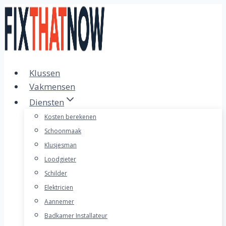
Doorgaan
naar
inhoud
Klussen
Vakmensen
Diensten
Kosten berekenen
Schoonmaak
Klusjesman
Loodgieter
Schilder
Elektricien
Aannemer
Badkamer Installateur