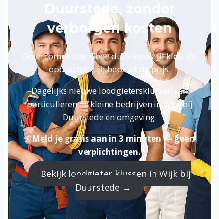
Duurstede, zonder
verborgen kosten
Geen commissie. Geen dure leads. Jij kiest de
opdrachten, jij bepaalt de prijs.
Dagelijks nieuwe loodgietersklussen van
particulieren en kleine bedrijven in Wijk bij
Duurstede en omgeving.
⚡ Meld je gratis aan in 3 minuten — geen
verplichtingen.
Bekijk loodgieter klussen in Wijk bij
Duurstede →