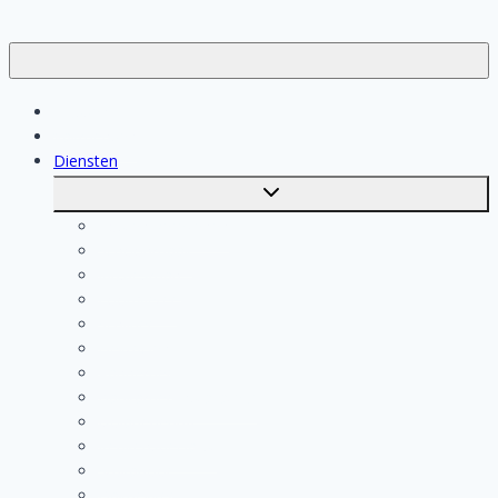
Klussen
Vakmensen
Diensten
Toggle
submenu
Kosten berekenen
Schoonmaak
Klusjesman
Loodgieter
Schilder
Elektricien
Aannemer
Badkamer Installateur
Isolatiebedrijf
Keukenspecialist
Stukadoor
Dakdekker