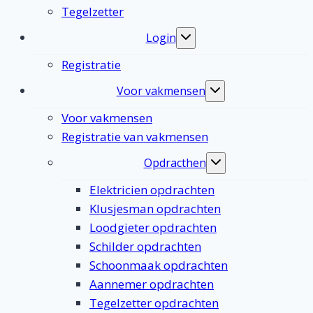
Tegelzetter
Login
Toggle
submenu
Registratie
Voor vakmensen
Toggle
submenu
Voor vakmensen
Registratie van vakmensen
Opdracthen
Toggle
submenu
Elektricien opdrachten
Klusjesman opdrachten
Loodgieter opdrachten
Schilder opdrachten
Schoonmaak opdrachten
Aannemer opdrachten
Tegelzetter opdrachten