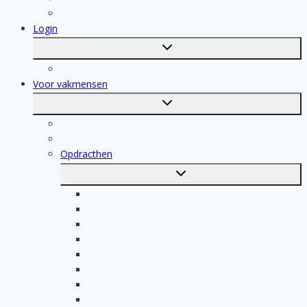
Tegelzetter
Login
Toggle
submenu
Registratie
Voor vakmensen
Toggle
submenu
Voor vakmensen
Registratie van vakmensen
Opdracthen
Toggle
submenu
Elektricien opdrachten
Klusjesman opdrachten
Loodgieter opdrachten
Schilder opdrachten
Schoonmaak opdrachten
Aannemer opdrachten
Tegelzetter opdrachten
Dakdekker opdrachten