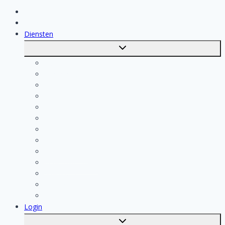
Klussen
Vakmensen
Diensten
Toggle
submenu
Kosten berekenen
Schoonmaak
Klusjesman
Loodgieter
Schilder
Elektricien
Aannemer
Badkamer Installateur
Isolatiebedrijf
Keukenspecialist
Stukadoor
Dakdekker
Tegelzetter
Login
Toggle