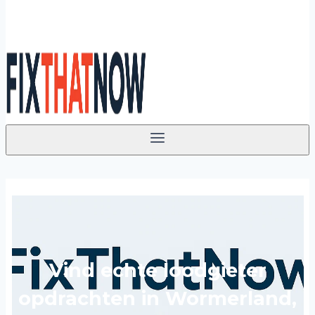
Vind echte loodgieter
opdrachten in Wormerland,