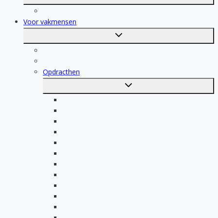
submenu
Registratie
Voor vakmensen
Toggle
submenu
Voor vakmensen
Registratie van vakmensen
Opdracthen
Toggle
submenu
Elektricien opdrachten
Klusjesman opdrachten
Loodgieter opdrachten
Schilder opdrachten
Schoonmaak opdrachten
Aannemer opdrachten
Tegelzetter opdrachten
Dakdekker opdrachten
Stukadoor opdrachten
Keukenspecialist opdrachten
Isolatiebedrijf opdrachten
Badkamer installateur opdrachten