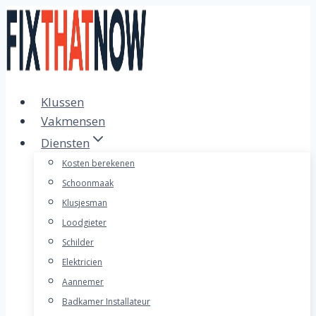
Doorgaan
naar
inhoud
Klussen
Vakmensen
Diensten
Kosten berekenen
Schoonmaak
Klusjesman
Loodgieter
Schilder
Elektricien
Aannemer
Badkamer Installateur