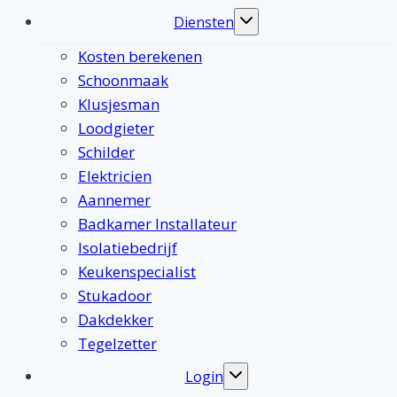
Diensten
Toggle
submenu
Kosten berekenen
Schoonmaak
Klusjesman
Loodgieter
Schilder
Elektricien
Aannemer
Badkamer Installateur
Isolatiebedrijf
Keukenspecialist
Stukadoor
Dakdekker
Tegelzetter
Login
Toggle
submenu