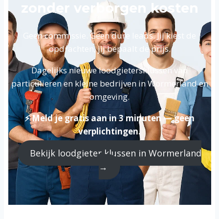
zonder verborgen kosten
Geen commissie. Geen dure leads. Jij kiest de
opdrachten, jij bepaalt de prijs.
Dagelijks nieuwe loodgietersklussen van
particulieren en kleine bedrijven in Wormerland en
omgeving.
⚡ Meld je gratis aan in 3 minuten — geen
verplichtingen.
Bekijk loodgieter klussen in Wormerland
→